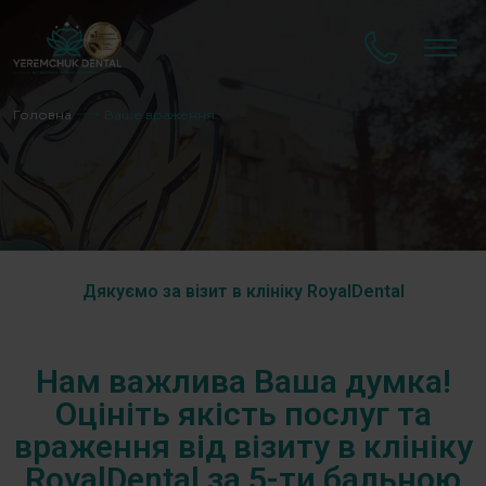
Головна
Ваше враження
Дякуємо за візит в клініку RoyalDental
Нам важлива Ваша думка!
Оцініть якість послуг та
враження від візиту в клініку
RoyalDental за 5-ти бальною