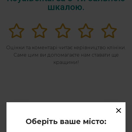
шкалою.
Оцінки та коментарі читає керівництво клініки.
Саме цим ви допомагаєте нам ставати ще
кращими!
Оберіть ваше місто: