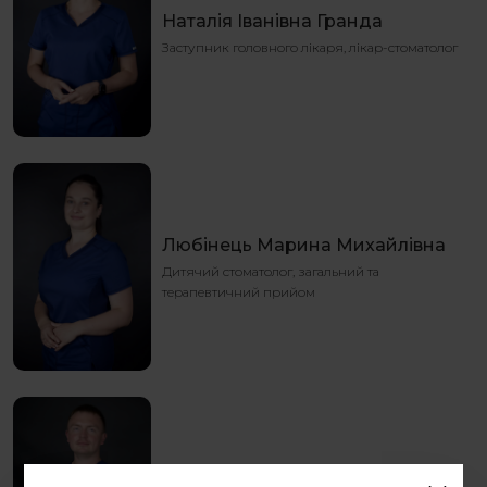
Наталія Іванівна Гранда
Заступник головного лікаря, лікар-cтоматолог
Любінець Марина Михайлівна
Дитячий стоматолог, загальний та
терапевтичний прийом