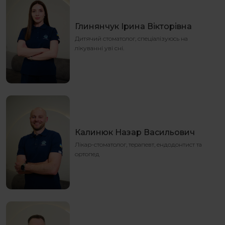
Глинянчук Ірина Вікторівна
Дитячий стоматолог, спеціалізуюсь на
лікуванні уві сні.
Калинюк Назар Васильович
Лікар-стоматолог, терапевт, ендодонтист та
ортопед