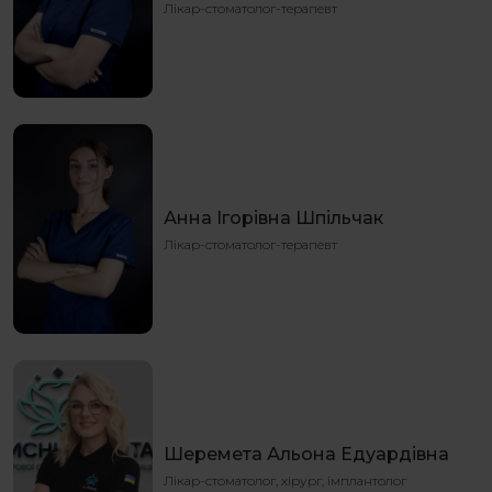
Лікар-стоматолог-терапевт
Анна Ігорівна Шпільчак
Лікар-стоматолог-терапевт
Шеремета Альона Едуардівна
Лікар-стоматолог, хірург, імплантолог