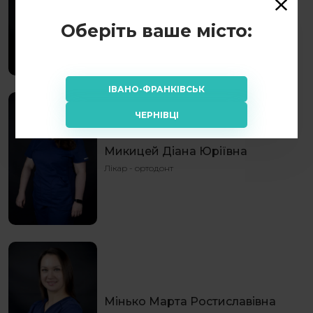
Павло Юрійович Костишин
Лікар-ортодонт
Оберіть ваше місто:
ІВАНО-ФРАНКІВСЬК
ЧЕРНІВЦІ
Микицей Діана Юріївна
Лікар - ортодонт
Мінько Марта Ростиславівна