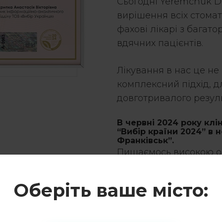
Сьогодні Yeremchuk De
вирішення всіх стомат
фахові лікарі з багато
вдячних пацієнтів.
Лікування в нас це не
комплексний підхід, д
довготривалого резуль
В червні 2024 року клі
“Вибір країни 2024” в 
Франківськ”.
Пишаємось високою оц
довіру пацієнтів, щод
Оберіть ваше місто: