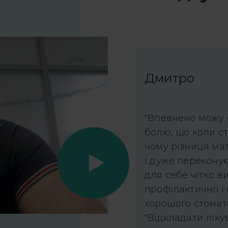
Дмитро
"Впевнено можу с
болю, що коли ст
чому різниця мат
і дуже переконує 
для себе чітко в
профілактично і 
хорошого стомато
"Відкладати ліку