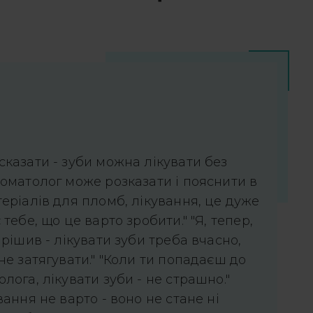
казати - зуби можна лікувати без
оматолог може розказати і пояснити в
еріалів для пломб, лікування, це дуже
тебе, що це варто зробити." "Я, тепер,
ирішив - лікувати зуби треба вчасно,
не затягувати." "Коли ти попадаєш до
лога, лікувати зуби - не страшно."
вання не варто - воно не стане ні