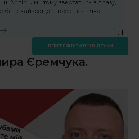
ш болісним і тому звертатись відразу,
реба, а найкраще - профілактично"
1
1
/
ПЕРЕГЛЯНУТИ ВСІ ВІДГУКИ
мира Єремчука.