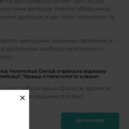
ntal це справді сучасний простір для
ологічних випадків. Новітнє обладнання,
річним досвідом, а ще тисячі усміхнених та
 просто вирішення локальної проблеми, а
ля досягнення найбільш естетичного і
тату.
ніка Yeremchuk Dental отримала відзнаку
номінації “Краща стоматологія м.Івано-
інкою роботи наших фахівців, вдячні за
ня стаємо ще кращими для Вас!
ДЕТАЛЬНІШЕ