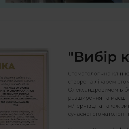
"Вибір 
Стоматологічна клінік
створена лікарем ст
Олександровичем в бер
розширення та масшта
м.Чернівці, а також з
сучасної стоматології 