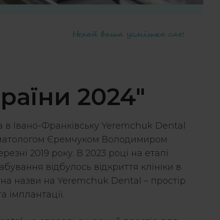
Нехай ваша усмішка сяє!
країни 2024"
а в Івано-Франківську Yeremchuk Dental
оматологом Єремчуком Володимиром
езні 2019 року. В 2023 році на етапі
бування відбулось відкриття клініки в
міна назви на Yeremchuk Dental – простір
та імплантації.