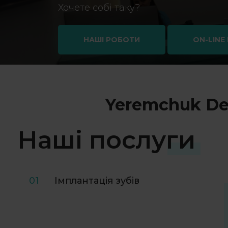
Хочете собі таку?
НАШІ РОБОТИ
ON-LINE
Yeremchuk Den
Наші послуги
01
Імплантація зубів