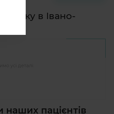
клініку в Івано-
мо усі деталі.
и наших пацієнтів