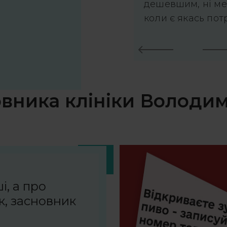
дешевшим, ні мен
коли є якась пот
овника клініки Володи
і, а про
к, засновник