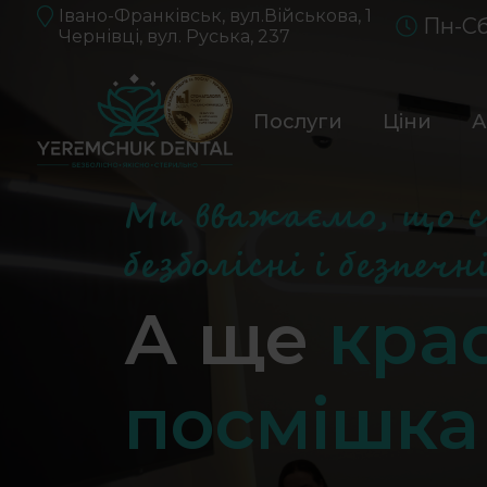
Івано-Франківськ, вул.Військова, 1
Пн-Сб
Чернівці, вул. Руська, 237
Послуги
Ціни
А
Ми вважаємо, що 
безболісні і безпечні
А ще
крас
посмішка