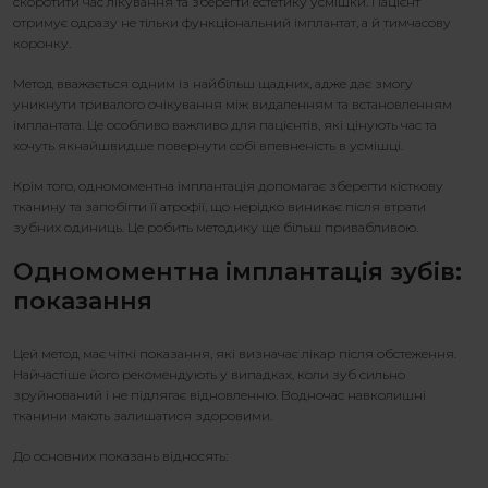
скоротити час лікування та зберегти естетику усмішки. Пацієнт
отримує одразу не тільки функціональний імплантат, а й тимчасову
коронку.
Метод вважається одним із найбільш щадних, адже дає змогу
уникнути тривалого очікування між видаленням та встановленням
імплантата. Це особливо важливо для пацієнтів, які цінують час та
хочуть якнайшвидше повернути собі впевненість в усмішці.
Крім того,
одномоментна імплантація
допомагає зберегти кісткову
тканину та запобігти її атрофії, що нерідко виникає після втрати
зубних одиниць. Це робить методику ще більш привабливою.
Одномоментна імплантація зубів
:
показання
Цей метод має чіткі показання, які визначає лікар після обстеження.
Найчастіше його рекомендують у випадках, коли зуб сильно
зруйнований і не підлягає відновленню. Водночас навколишні
тканини мають залишатися здоровими.
До основних показань відносять: