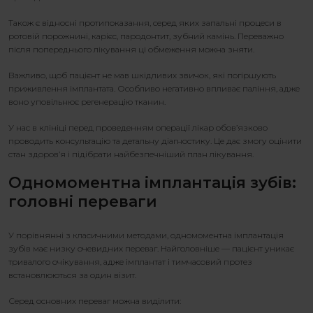
Також є відносні протипоказання, серед яких запальні процеси в
ротовій порожнині, карієс, пародонтит, зубний камінь. Переважно
після попереднього лікування ці обмеження можна зняти.
Важливо, щоб пацієнт не мав шкідливих звичок, які погіршують
приживлення імплантата. Особливо негативно впливає паління, адже
воно уповільнює регенерацію тканин.
У нас в клініці перед проведенням операції лікар обов’язково
проводить консультацію та детальну діагностику. Це дає змогу оцінити
стан здоров’я і підібрати найбезпечніший план лікування.
Одномоментна імплантація зубів
:
головні переваги
У порівнянні з класичними методами,
одномоментна імплантація
зубів
має низку очевидних переваг. Найголовніше — пацієнт уникає
тривалого очікування, адже імплантат і тимчасовий протез
встановлюються за один візит.
Серед основних переваг можна виділити: