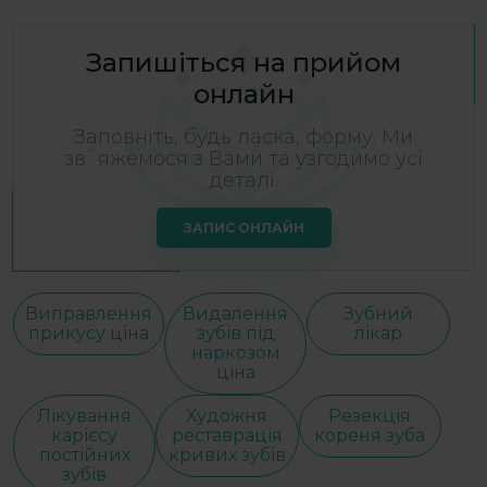
Запишіться на прийом
онлайн
Заповніть, будь ласка, форму. Ми
зв`яжемося з Вами та узгодимо усі
деталі.
ЗАПИС ОНЛАЙН
Виправлення
Видалення
Зубний
прикусу ціна
зубів під
лікар
наркозом
ціна
Лікування
Художня
Резекція
карієсу
реставрація
кореня зуба
постійних
кривих зубів
зубів