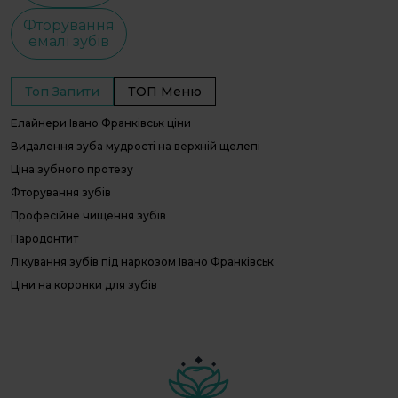
Фторування
емалі зубів
Топ Запити
ТОП Меню
Елайнери Івано Франківськ ціни
С
С
Видалення зуба мудрості на верхній щелепі
І
Ціна зубного протезу
В
Фторування зубів
О
Професійне чищення зубів
П
Л
Пародонтит
П
Лікування зубів під наркозом Івано Франківськ
г
Ціни на коронки для зубів
Д
с
Інвізілайн ціна
Е
Лікування зубів під наркозом у дітей
с
Консультація ортодонта
Вініри україна ціна