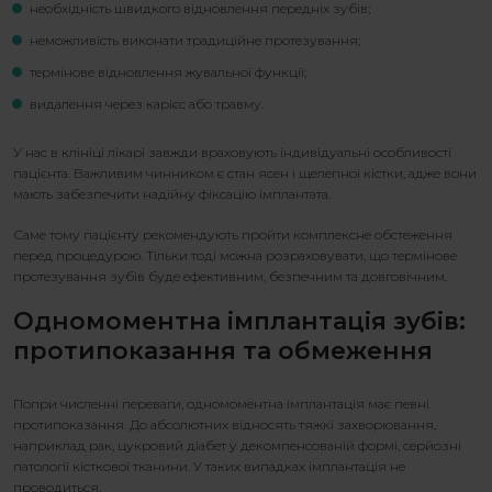
необхідність швидкого відновлення передніх зубів;
неможливість виконати традиційне протезування;
термінове відновлення жувальної функції;
видалення через карієс або травму.
У нас в клініці лікарі завжди враховують індивідуальні особливості
пацієнта. Важливим чинником є стан ясен і щелепної кістки, адже вони
мають забезпечити надійну фіксацію імплантата.
Саме тому пацієнту рекомендують пройти комплексне обстеження
перед процедурою. Тільки тоді можна розраховувати, що
термінове
протезування зубів
буде ефективним, безпечним та довговічним.
Одномоментна імплантація зубів
:
протипоказання та обмеження
Попри численні переваги,
одномоментна імплантація
має певні
протипоказання. До абсолютних відносять тяжкі захворювання,
наприклад рак, цукровий діабет у декомпенсованій формі, серйозні
патології кісткової тканини. У таких випадках імплантація не
проводиться.