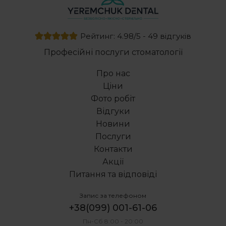
Лінгвальні брекети ціна
Видалення нерва зуба
Хірургічне лікування пародонтозу
Рейтинг: 4.98/5 - 49 відгуків
Виправлення прикусу брекетами
Професійні послуги стоматології
Герметизація фісур постійних зубів у дітей
Пломбування зубів ціна
Про нас
Ціна зубного імпланта в україні
Ціни
Голлівудські вініри вартість
Фото робіт
Дентальний імплант
Відгуки
Ціна повної імплантації зубів
Новини
Видалення корінного зуба
Послуги
Дентал центр
Контакти
Акції
Питання та відповіді
Запис за телефоном
+38(099) 001-61-06
Пн-Сб 8:00 - 20:00