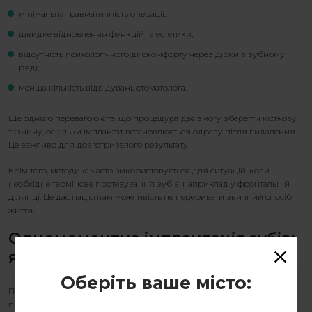
мінімальна травматичність операції;
швидке відновлення функцій та естетики;
відсутність психологічного дискомфорту через дірки в зубному
ряді;
менша кількість відвідувань стоматолога.
Ще однією перевагою є те, що процедура дає змогу зберегти кісткову
тканину, оскільки імплантат встановлюється одразу після видалення.
Це важливо для довготривалого результату.
Крім того, методика часто використовується для ситуацій, коли
необхідне
термінове протезування зубів
, наприклад у фронтальній
ділянці. Це дає пацієнтам можливість не переривати звичний спосіб
життя.
Одномоментна імплантація зубів
:
як відбувається процедура?
Оберіть ваше місто:
Процес такої імплантації складається з кількох етапів. Спочатку
проводиться ретельне обстеження пацієнта, включно з