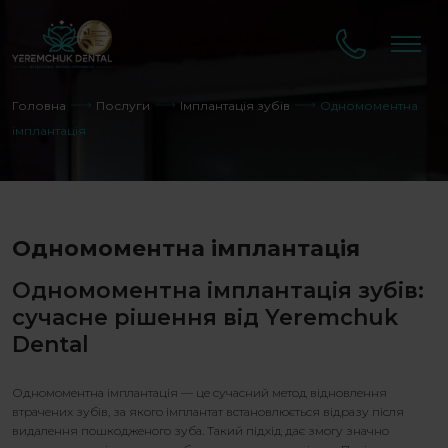
Головна
Послуги
Імплантація зубів
Одномоментна
імплантація
Одномоментна імплантація
Одномоментна імплантація зубів
:
сучасне рішення від Yeremchuk
Dental
Одномоментна імплантація
— це сучасний метод відновлення
втрачених зубів, за якого імплантат встановлюється відразу після
видалення пошкодженого зуба. Такий підхід дає змогу значно