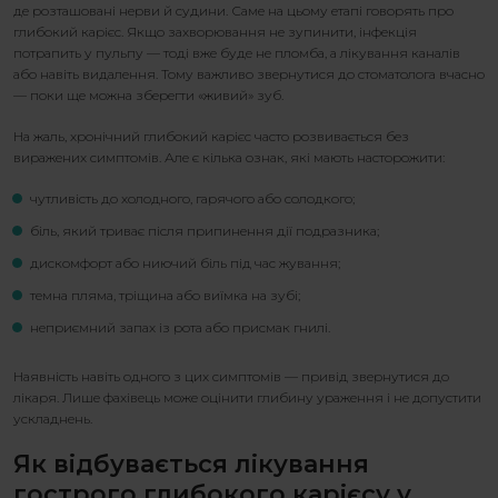
де розташовані нерви й судини. Саме на цьому етапі говорять про
глибокий карієс.
Якщо захворювання не зупинити, інфекція
потрапить у пульпу — тоді вже буде не пломба, а лікування каналів
або навіть видалення. Тому важливо звернутися до стоматолога вчасно
— поки ще можна зберегти «живий» зуб.
На жаль,
хронічний глибокий карієс
часто розвивається без
виражених симптомів. Але є кілька ознак, які мають насторожити:
чутливість до холодного, гарячого або солодкого;
біль, який триває після припинення дії подразника;
дискомфорт або ниючий біль під час жування;
темна пляма, тріщина або виїмка на зубі;
неприємний запах із рота або присмак гнилі.
Наявність навіть одного з цих симптомів — привід звернутися до
лікаря. Лише фахівець може оцінити глибину ураження і не допустити
ускладнень.
Як відбувається
лікування
гострого глибокого карієсу
у