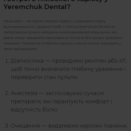
Yeremchuk Dental?
Наша мета — не просто закрити «дірку», а відновити повну
функціональність і здоров’я зуба. У клініці Yeremchuk Dental ми
застосовуємо сучасні методики мікроінвазивного втручання, які
дають змогу працювати максимально точно та без шкоди здоровим
тканинам.
Лікування глибокого карієсу
у нашій клініці проходить у
такій послідовності:
Діагностика — проводимо рентген або КТ,
щоб точно визначити глибину ураження і
перевірити стан пульпи.
Анестезія — застосовуємо сучасні
препарати, які гарантують комфорт і
відсутність болю.
Очищення — видаляємо каріозні тканини,