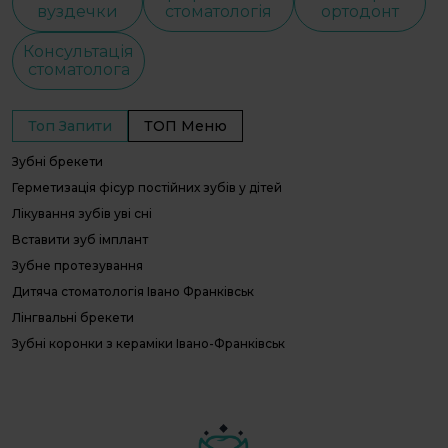
вуздечки
стоматологія
ортодонт
Консультація
стоматолога
Топ Запити
ТОП Меню
Зубні брекети
С
С
Герметизація фісур постійних зубів у дітей
І
Лікування зубів уві сні
В
Вставити зуб імплант
О
Зубне протезування
П
Л
Дитяча стоматологія Івано Франківськ
П
Лінгвальні брекети
г
Зубні коронки з кераміки Івано-Франківськ
Д
с
Вирівняти зуби ціни
Е
Художня реставрація зубів ціни
с
Стоматологія зуби
Фторування емалі зубів