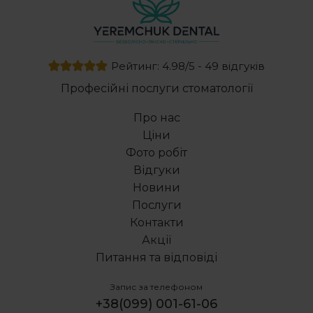
Цирконієва коронка
Професійне відбілювання зубів
Металеві брекети ціна в україні
Рейтинг: 4.98/5 - 49 відгуків
Видалення нерва з зуба
Професійні послуги стоматології
Дентальна імплантація
Брекети сапфірові
Про нас
Пластика вуздечки верхньої губи ціна
Ціни
Керамічні вініри ціни
Фото робіт
Видалення верхнього зуба мудрості
Відгуки
Професійне чищення зубів
Новини
Елайнери інвізілайн
Послуги
Пародонтоз клініка діагностика лікування
Контакти
Акції
Питання та відповіді
Запис за телефоном
+38(099) 001-61-06