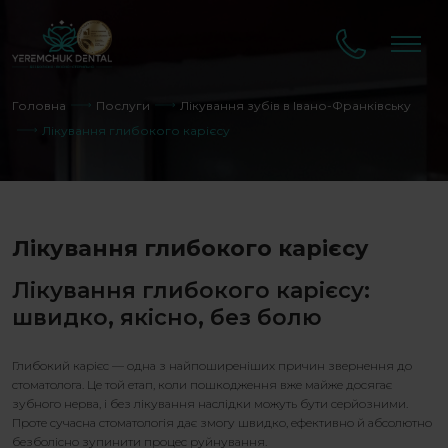
Головна
Послуги
Лікування зубів в Івано-Франківську
Лікування глибокого карієсу
Лікування глибокого карієсу
Лікування глибокого карієсу
:
швидко, якісно, без болю
Глибокий карієс
— одна з найпоширеніших причин звернення до
стоматолога. Це той етап, коли пошкодження вже майже досягає
зубного нерва, і без лікування наслідки можуть бути серйозними.
Проте сучасна стоматологія дає змогу швидко, ефективно й абсолютно
безболісно зупинити процес руйнування.