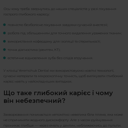
Ось чому треба звернутись до наших спеціалістів у разі
лікування
гострого глибокого карієсу
:
повністю безболісне лікування завдяки сучасній анестезії;
робота під збільшенням для точного видалення уражених тканин;
використання кофердаму для ізоляції та стерильності;
точна діагностика (рентген, КТ);
естетичне відновлення зуба без слідів втручання.
У клініці Yeremchuk Dental ми використовуємо новітні технології,
сучасні матеріали та мікроскопічну точність, щоб вилікувати
глибокий
карієс
навіть у найскладніших випадках.
Що таке
глибокий карієс
і чому
він небезпечний?
Захворювання починається непомітно: невелика біла пляма, яка може
не спричиняти жодного дискомфорту. Але з часом руйнування
проникає глибше — через емаль у дентин, наближаючись до пульпи,