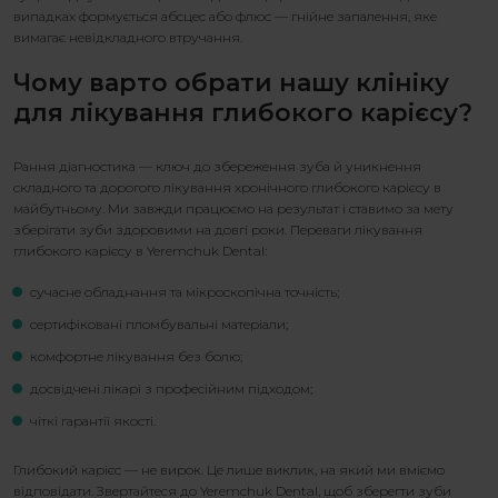
випадках формується абсцес або флюс — гнійне запалення, яке
вимагає невідкладного втручання.
Чому варто обрати нашу клініку
для
лікування глибокого карієсу
?
Рання діагностика — ключ до збереження зуба й уникнення
складного та дорогого
лікування хронічного глибокого карієсу
в
майбутньому. Ми завжди працюємо на результат і ставимо за мету
зберігати зуби здоровими на довгі роки. Переваги
лікування
глибокого карієсу
в Yeremchuk Dental:
сучасне обладнання та мікроскопічна точність;
сертифіковані пломбувальні матеріали;
комфортне лікування без болю;
досвідчені лікарі з професійним підходом;
чіткі гарантії якості.
Глибокий карієс
— не вирок. Це лише виклик, на який ми вміємо
відповідати. Звертайтеся до Yeremchuk Dental, щоб зберегти зуби