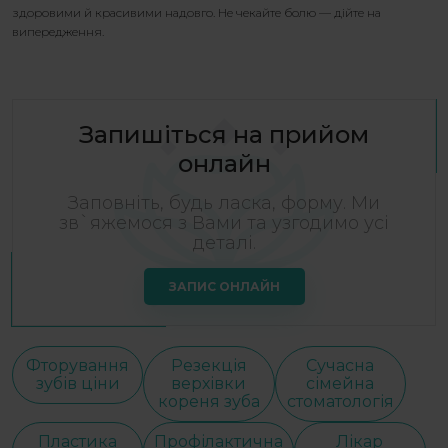
здоровими й красивими надовго. Не чекайте болю — дійте на
випередження.
Запишіться на прийом
онлайн
Заповніть, будь ласка, форму. Ми
зв`яжемося з Вами та узгодимо усі
деталі.
ЗАПИС ОНЛАЙН
Фторування
Резекція
Сучасна
зубів ціни
верхівки
сімейна
кореня зуба
стоматологія
Пластика
Профілактична
Лікар