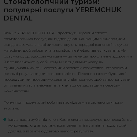
Стоматологічний туризм:
популярні послуги YEREMCHUK
DENTAL
Клініка YEREMCHUK DENTAL пропонує широкий спектр
стоматологічних послуг, які відповідають найвищим міжнародним
стандартам. Наші лікарі використовують передові технології та сучасні
матеріали, щоб забезпечити комфортне й ефективне лікування. Ми
розуміємо, що здорова усмішка — це не лише про фізичне здоров’я, а
й про впевненість у собі. Тому ми приділяємо увагу як
функціональним, так і естетичним аспектам стоматології, створюючи
ідеальні результати для кожного клієнта. Перед початком будь-якої
процедури ми проводимо детальну діагностику, щоб запропонувати
оптимальний план лікування, який відповідає вашим потребам і
можливостям.
Популярні послуги, які роблять нас лідерами в стоматологічному
туризмі:
Імплантація зубів під ключ. Комплексна процедура, що передбачає
консультацію, діагностику, встановлення імплантів та подальший
догляд, з гарантією довготривалого результату.