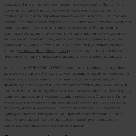
стоматологічного туризму для пацієнтів з усього світу. Понад п’ять
років ми успішно вирішуємо «зубні проблеми», пропонуючи
безболісне, якісне та стерильне лікування. Наші лікарі — це команда
висококваліфікованих професіоналів, які постійно вдосконалюють свої
навички, щоб забезпечити найкращі результати. Використання
новітнього обладнання й сучасних методик дає нам змогу досягати
дивовижних результатів, водночас зберігаючи українські ціни, які
значно нижчі, ніж у Європі чи США. Наприклад, у країнах Західної
Європи
імплантація зубів під ключ
може коштувати втричі дорожче,
ніж в Україні, тоді як якість залишається на рівні світових стандартів.
Унікальність YEREMCHUK DENTAL полягає в індивідуальному підході
до кожного пацієнта. Ми адаптуємося до ваших термінів перебування
в Україні, створюючи детальний план лікування ще до вашого
приїзду. Це дає змогу оптимізувати час і забезпечити максимальний
комфорт. Наші клініки турбуються про кожного клієнта, ніби про рідну
людину, створюючи атмосферу довіри та безпеки. Стоматологічний
туризм з нами — це не лише про здоров’я зубів, а й про незабутню
подорож, наповнену красою Карпат, знайомством з українською
культурою та смачною кухнею. Ми прагнемо зробити ваш візит не
лише корисним, а й приємним, щоб ви повернулися додому з
ідеальною усмішкою і яскравими спогадами.