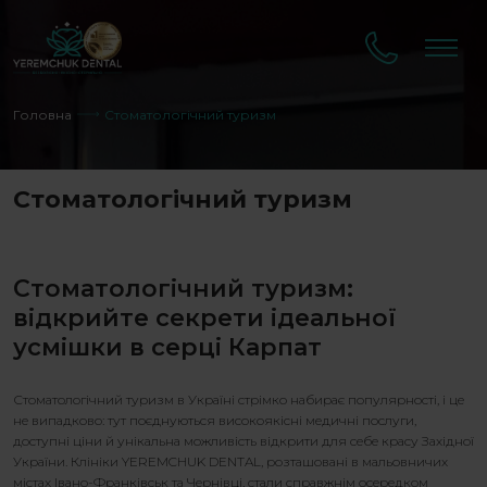
Головна
Стоматологічний туризм
Стоматологічний туризм
Стоматологічний туризм:
відкрийте секрети ідеальної
усмішки в серці Карпат
Стоматологічний туризм в Україні стрімко набирає популярності, і це
не випадково: тут поєднуються високоякісні медичні послуги,
доступні ціни й унікальна можливість відкрити для себе красу Західної
України. Клініки YEREMCHUK DENTAL, розташовані в мальовничих
містах Івано-Франківськ та Чернівці, стали справжнім осередком