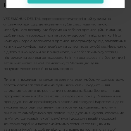
незабутні враження
YEREMCHUK DENTAL перетворює стоматологічний туризм на
справжню пригоду, де лікування зубів стає лише частиною
незабутнього досвіду. Ми беремо на себе всі організаційні питання,
щоб ви могли зосередитися на своєму здоров’ї та відпочинку. Наш
консьєрж-сервіс допомагає з організацією трансферу: від замовлення
квитків до комфортного переїзду на сучасних автомобілях. Незалежно
від того, з якої країни ви приїжджаєте, ми забезпечимо супровід і
підтримку на всіх етапах подорожі. Клініки розташовані в безпечних і
затишних містах Івано-Франківську та Чернівцях, де ви
почуватиметеся спокійно та комфортно.
Питання проживання також не викликатиме турбот: ми допомагаємо
забронювати апартаменти на будь-який смак і бюджет — від
затишних квартир до розкішних помешкань. Ваша безпека — наш
пріоритет, тому ми обираємо лише перевірені локації. У вільний від
процедур час ми організовуємо захопливі екскурсії Карпатами, де ви
зможете насолодитися величними горами, кришталево чистими
річками та самобутньою природою. Відвідування музеїв, історичних
пам’яток і дегустація української кухні додадуть вашій подорожі
яскравих фарб. Ми також знайомимо гостей із традиціями та
звичаями України, щоб ви відчули справжню гостинність нашої