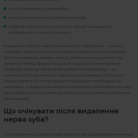
точну мікроскопічну діагностику;
електронне визначення довжини каналів;
цифрове моделювання, що робить процес максимально
комфортним, точним і безпечним.
Видалення зубного нерва
починається зі знеболення — сучасні
препарати забезпечують повну втрату чутливості у зоні лікування.
Далі лікар видаляє уражену пульпу, ретельно очищує канали від
залишків інфекції, формує місце для подальшого пломбування.
Особливу увагу ми приділяємо антисептичній обробці — це
важливий етап, що запобігає повторному зараженню. Після цього
канали герметично заповнюються спеціальним пломбувальним
матеріалом, а зверху встановлюється тимчасова або постійна пломба. У
разі необхідності ми можемо запропонувати відновлення коронкою
або вкладкою.
Що очікувати після
видалення
нерва зуба
?
Після
видалення зубного нерва
пацієнти часто відчувають незначний