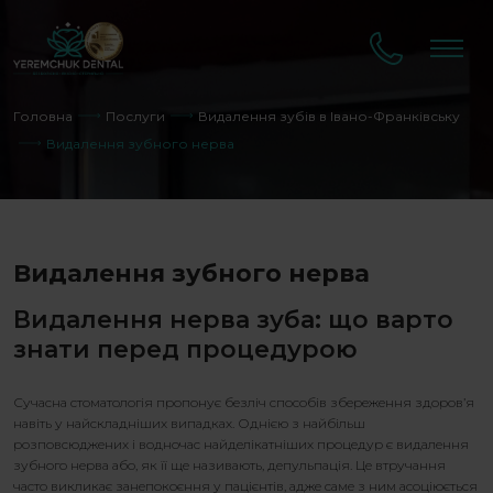
Головна
Послуги
Видалення зубів в Івано-Франківську
Видалення зубного нерва
Видалення зубного нерва
Видалення нерва зуба
: що варто
знати перед процедурою
Сучасна стоматологія пропонує безліч способів збереження здоров’я
навіть у найскладніших випадках. Однією з найбільш
розповсюджених і водночас найделікатніших процедур є
видалення
зубного нерва
або, як її ще називають, депульпація. Це втручання
часто викликає занепокоєння у пацієнтів, адже саме з ним асоціюється