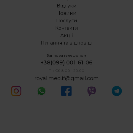
Одномоментна імплантація зубів
Відгуки
Ціна на нейлонові зубні протези
Новини
Поверхневий карієс
Послуги
Видалення зуба під наркозом
Контакти
Акції
Питання та відповіді
Запис за телефоном
+38(099) 001-61-06
Пн-Сб 8:00 - 20:00
royal.med.if@gmail.com