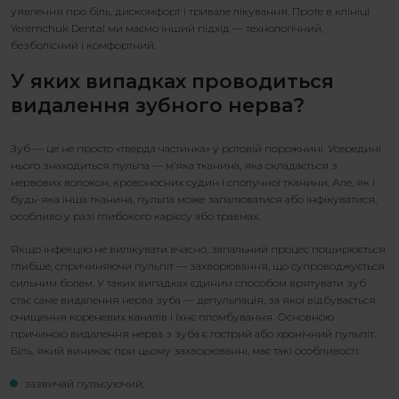
уявлення про біль, дискомфорт і тривале лікування. Проте в клініці
Yeremchuk Dental ми маємо інший підхід — технологічний,
безболісний і комфортний.
У яких випадках проводиться
видалення зубного нерва
?
Зуб — це не просто «тверда частинка» у ротовій порожнині. Усередині
нього знаходиться пульпа — м’яка тканина, яка складається з
нервових волокон, кровоносних судин і сполучної тканини. Але, як і
будь-яка інша тканина, пульпа може запалюватися або інфікуватися,
особливо у разі глибокого карієсу або травмах.
Якщо інфекцію не вилікувати вчасно, запальний процес поширюється
глибше, спричиняючи пульпіт — захворювання, що супроводжується
сильним болем. У таких випадках єдиним способом врятувати зуб
стає саме
видалення нерва зуба
— депульпація, за якої відбувається
очищення кореневих каналів і їхнє пломбування. Основною
причиною
видалення нерва з зуба
є гострий або хронічний пульпіт.
Біль, який виникає при цьому захворюванні, має такі особливості:
зазвичай пульсуючий;