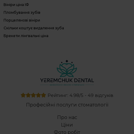
В
Вініри ціна ІФ
О
Пломбування зубів
П
Л
Порцелянові вініри
П
Скільки коштує видалення зуба
г
Брекети лінгвальні ціна
Д
с
Ультразвукове чищення зубів
Е
Зуб мудрості видалення
с
Зміна прикусу
Протез на зуби
Резекція верхівки кореня зуба
Базальна імплантація зубів ціна
Брекети самолігуючі
Рейтинг: 4.98/5 - 49 відгуків
Скільки коштує встановити брекети
Професійні послуги стоматології
Прайс стоматологія
Герметизація фісур
Про нас
Видалення молочних зубів
Ціни
Комплексне лікування відкритого прикусу
Фото робіт