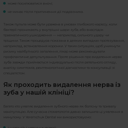
може посилюватися вночі;
не минає після припинення дії подразника.
Також пульпа може бути уражена в умовах глибокого карієсу, коли
бактерії проникають у внутрішні шари зуба, або внаслідок
травматичного ушкодження — наприклад, сильного удару чи
тріщини. Також процедура показана в деяких випадках протезування,
наприклад, встановлення коронки. У таких ситуаціях, щоб уникнути
ризику майбутнього запалення, лікар може рекомендувати
профілактичне депульпування. Проте рішення про
видалення нерва
зуба
завжди приймається індивідуально після ретельного огляду,
аналізу симптомів, рентгенологічної діагностики та консультації зі
спеціалістом.
Як проходить
видалення нерва із
зуба
у нашій клініці?
Багато хто уявляє
видалення зубного нерва
як болісну та тривалу
маніпуляцію. Але сучасна стоматологія давно залишила ці уявлення в
минулому. У Yeremchuk Dental ми використовуємо:
інноваційні методи анестезії;