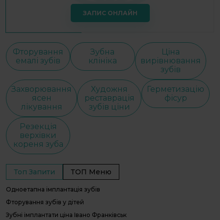
ЗАПИС ОНЛАЙН
Фторування
Зубна
Ціна
емалі зубів
клініка
вирівнювання
зубів
Захворювання
Художня
Герметизацію
ясен
реставрація
фісур
лікування
зубів ціни
Резекція
верхівки
кореня зуба
Топ Запити
ТОП Меню
Одноетапна імплантація зубів
С
С
Фторування зубів у дітей
І
Зубні імплантати ціна Івано Франківськ