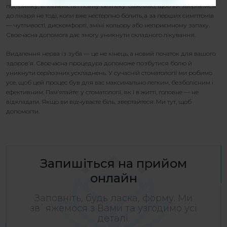
підтримку, впевненість і повну безпеку. Важливо, щоб ви зверталися
до лікаря не тоді, коли вже нестерпно болить, а за перших симптомів
— чутливості, дискомфорті, зміні кольору або неприємному запаху.
Своєчасна допомога дає змогу уникнути складного лікування.
Видалення нерва із зуба
— це не кінець, а новий початок для вашого
здоров’я. Своєчасна процедура допоможе позбутися болю й
уникнути серйозних ускладнень. У сучасній стоматології ми робимо
усе, щоб цей процес був для вас максимально легким, безболісним і
ефективним. Пам’ятайте: у стоматології, як і в житті, головне — не
відкладати. Якщо ви відчуваєте біль, звертайтеся. Ми тут, щоб
допомогти.
Запишіться на прийом
онлайн
Заповніть, будь ласка, форму. Ми
зв`яжемося з Вами та узгодимо усі
деталі.