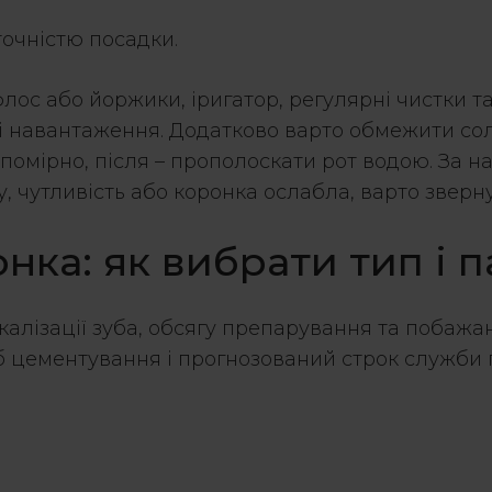
очністю посадки.
лос або йоржики, іригатор, регулярні чистки та
і навантаження. Додатково варто обмежити солод
помірно, після – прополоскати рот водою. За на
 чутливість або коронка ослабла, варто звернути
онка
: як вибрати тип і
окалізації зуба, обсягу препарування та побаж
осіб цементування і прогнозований строк служ