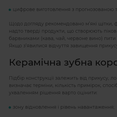
цифрове виготовлення з прогнозованою т
Щодо догляду рекомендовано м’які щітки, ф
надто тверді продукти, що створюють піков
барвниками (кава, чай, червоне вино) пити 
Якщо з’явилися відчуття завищення прикусу,
Керамічна зубна кор
Підбір конструкції залежить від прикусу, л
визначає терміни, кількість примірок, сп
ухваленням рішення варто оцінити:
зону відновлення і рівень навантаження;