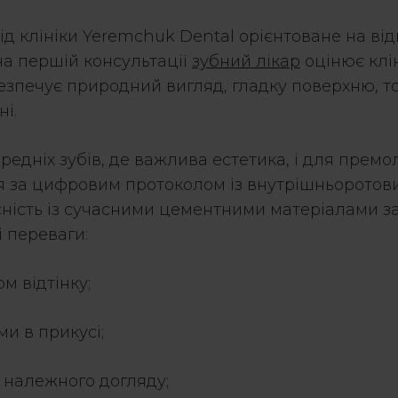
ід клініки Yeremchuk Dental орієнтоване на ві
на першій консультації
зубний лікар
оцінює клін
абезпечує природний вигляд, гладку поверхню, 
і.
едніх зубів, де важлива естетика, і для премол
я за цифровим протоколом із внутрішньоротови
місність із сучасними цементними матеріалами 
і переваги:
м відтінку;
и в прикусі;
а належного догляду;