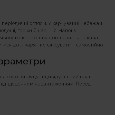
 періодичні огляди. У харчуванні небажані
ощі, горіхи й насіння. Напої з
явності скреготіння доцільна нічна капа.
ся до лікаря і не фіксувати її самостійно.
 параметри
ань щодо вигляду. Індивідуальний план
би під щоденним навантаженням. Перед