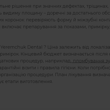
льне рішення при значних дефектах, тріщинах,
ь видиму площину – доречні за достатнього обся
х коронок: перевіряють форму й міжзубні конта
с включає препарування за показами, примірку,
Yeremchuk Dental ? Ціна залежить від локалізац
примірок. Кінцевий бюджет визначається після 
даткових процедур, наприклад,
пломбування з
гарантійні візити і правила гігієни. Коли потріб
рганізацію процедури. План лікування визнача
сує етапи виготовлення.