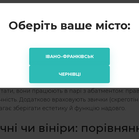
у;
Оберіть ваше місто:
тки;
еставрації сусідніх поверхонь).
ІВАНО-ФРАНКІВСЬК
ний вигляд, тому колір, прозорість і форма маю
ЧЕРНІВЦІ
 виходять міцність, стабільні оклюзійні контак
ати, вони працюють в парі з абатментом: прав
ічність. Додатково враховують звички (скреготін
агає зберігати естетику й функцію надовго.
чні
чи вініри: порівнянн