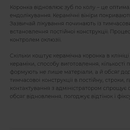
Коронка відновлює зуб по колу – це оптима
ендолікування. Керамічні вініри покривают
Зазвичай лікування починають із тимчасови
встановлення постійної конструкції. Проце
контролем оклюзії.
Скільки коштує керамічна коронка в клініці
кераміки, способу виготовлення, кількості 
формують не лише матеріали, а й обсяг до
тимчасової конструкції в постійну, строки, 
контактування з адміністратором спрощує о
обсяг відновлення, погоджує відтінок і фік