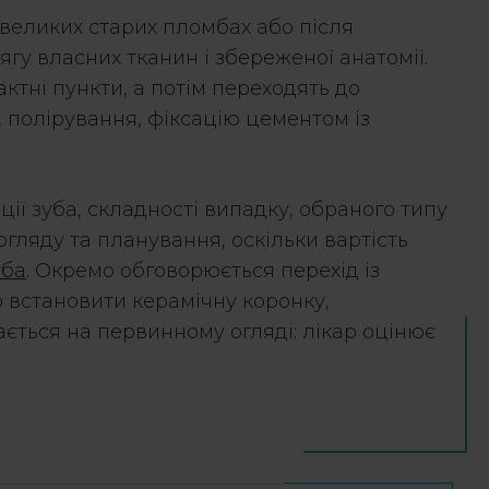
 великих старих пломбах або після
гу власних тканин і збереженої анатомії.
ктні пункти, а потім переходять до
 полірування, фіксацію цементом із
ії зуба, складності випадку, обраного типу
огляду та планування, оскільки вартість
уба
. Окремо обговорюється перехід із
но встановити керамічну коронку,
ється на первинному огляді: лікар оцінює