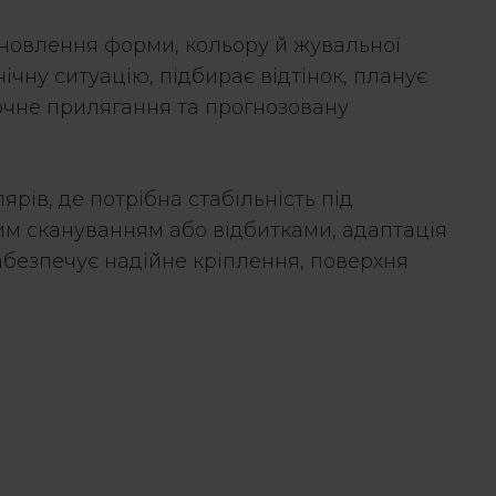
дновлення форми, кольору й жувальної
ічну ситуацію, підбирає відтінок, планує
точне прилягання та прогнозовану
ярів, де потрібна стабільність під
м скануванням або відбитками, адаптація
забезпечує надійне кріплення, поверхня