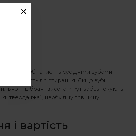
ть точно збігатися із сусідніми зубами.
ти та стійкість до стирання. Якщо
зубні
ильно підібрані висота й кут забезпечують
ня, тверда їжа), необхідну товщину
я і вартість