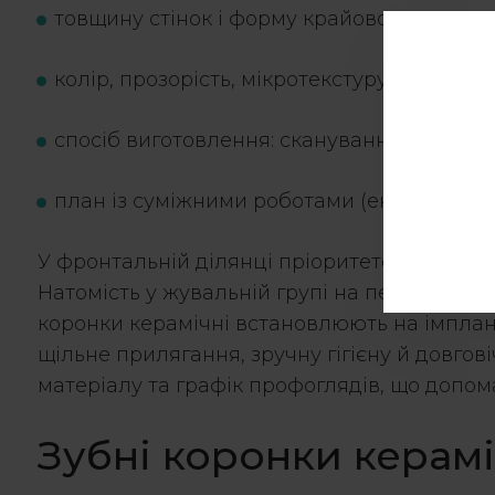
товщину стінок і форму крайового переход
колір, прозорість, мікротекстуру емалі;
спосіб виготовлення: сканування чи відби
план із суміжними роботами (ендодонтія, р
У фронтальній ділянці пріоритетом є природ
Натомість у жувальній групі на перший план
коронки керамічні
встановлюють на імплант
щільне прилягання, зручну гігієну й довгов
матеріалу та графік профоглядів, що допом
Зубні коронки керамі