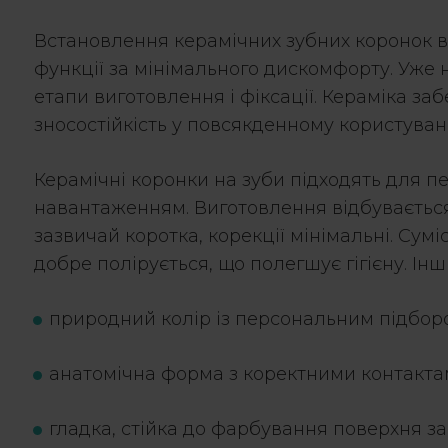
Встановлення керамічних зубних коронок в
функції за мінімального дискомфорту. Уже 
етапи виготовлення і фіксації. Кераміка з
зносостійкість у повсякденному користуванн
Керамічні коронки на зуби
підходять для пер
навантаженням. Виготовлення відбуваєтьс
зазвичай коротка, корекції мінімальні. Су
добре полірується, що полегшує гігієну. Інш
природний колір із персональним підборо
анатомічна форма з коректними контактам
гладка, стійка до фарбування поверхня з