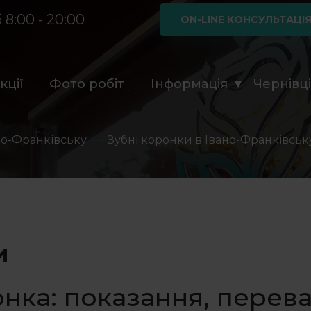
 8:00 - 20:00
ON-LINE КОНСУЛЬТАЦІ
кції
Фото робіт
Інформація
Чернівц
но-Франківську
Зубні коронки в Івано-Франківськ
и
нка:
показання, перева