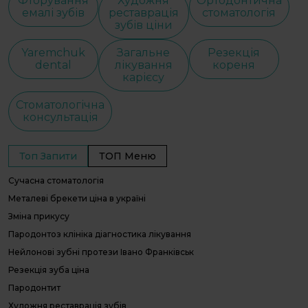
Фторування
Художня
Ортодонтична
емалі зубів
реставрація
стоматологія
зубів ціни
Yaremchuk
Загальне
Резекція
dental
лікування
кореня
карієсу
Стоматологічна
консультація
Топ Запити
ТОП Меню
Сучасна стоматологія
С
С
Металеві брекети ціна в україні
І
Зміна прикусу
В
Пародонтоз клініка діагностика лікування
О
Нейлонові зубні протези Івано Франківськ
П
Л
Резекція зуба ціна
П
Пародонтит
г
Художня реставрація зубів