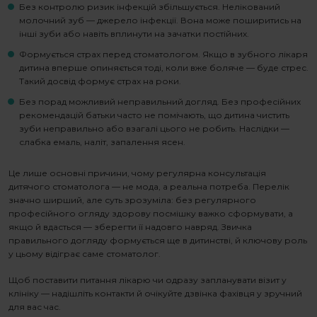
Без контролю ризик інфекцій збільшується. Нелікований
молочний зуб — джерело інфекції. Вона може поширитись на
інші зуби або навіть вплинути на зачатки постійних.
Формується страх перед стоматологом. Якщо в зубного лікаря
дитина вперше опиняється тоді, коли вже боляче — буде стрес.
Такий досвід формує страх на роки.
Без порад можливий неправильний догляд. Без професійних
рекомендацій батьки часто не помічають, що дитина чистить
зуби неправильно або взагалі цього не робить. Наслідки —
слабка емаль, наліт, запалення ясен.
Це лише основні причини, чому регулярна
консультація
дитячого стоматолога
— не мода, а реальна потреба. Перелік
значно ширший, але суть зрозуміла: без регулярного
професійного огляду здорову посмішку важко сформувати, а
якщо й вдасться — зберегти її надовго навряд. Звичка
правильного догляду формується ще в дитинстві, й ключову роль
у цьому відіграє саме стоматолог.
Щоб поставити питання лікарю чи одразу запланувати візит у
клініку — надішліть контакти й очікуйте дзвінка фахівця у зручний
для вас час.