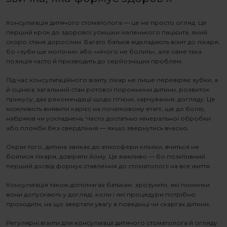
Консультація дитячого стоматолога
— це не просто огляд. Це
перший крок до здорової усмішки маленького пацієнта, який
скоро стане дорослим. Багато батьків відкладають візит до лікаря,
бо
«
зуби ще молочні
»
або
«
нічого не болить
»
, але саме така
позиція часто й призводить до серйозніших проблем.
Під час консультаційного візиту лікар не лише перевіряє зубки, а
й оцінює загальний стан ротової порожнини дитини, розвиток
прикусу, дає рекомендації щодо гігієни, харчування, догляду. Це
можливість виявити карієс на початковому етапі, ще до болю,
набряків чи ускладнень. Часто достатньо мінеральної обробки
або пломби без свердління — якщо звернутись вчасно.
Окрім того, дитина звикає до атмосфери клініки, вчиться не
боятися лікаря, довіряти йому. Це важливо — бо позитивний
перший досвід формує ставлення до стоматології на все життя.
Консультація також допомагає батькам: зрозуміти, які помилки
вони допускають у догляді, коли і які процедури потрібно
проходити, на що звертати увагу в поведінці чи скаргах дитини.
Регулярні візити для
консультації дитячого стоматолога
й огляду