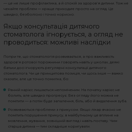
— це не лише профілактика, а й спокій за здоров’я дитини. Тож не
чекайте проблем — краще приходьте просто на огляд. Це
швидко, безболісно і точно корисно.
Якщо
консультація дитячого
стоматолога
ігнорується, а огляд не
проводиться: можливі наслідки
Попри те, що стоматологія розвивається, а про важливість
здоров’я ротової порожнини говорять навіть у школах, деякі
батьки досі ігнорують регулярні
консультації дитячого
стоматолога
. Чи це принципова позиція, чи щось інше — важко
сказати, але це точно помилка, бо:
Ранній карієс лишається непоміченим. На початку карієс не
болить, але швидко прогресує. Без огляду його можна не
помітити — а потім буде запалення, біль, або й видалення зуба.
Розвиваються проблеми з прикусом. Якщо лікар вчасно не
помітить порушення прикусу, в майбутньому це вплине на
мовлення, жування, зовнішній вигляд і навіть поставу. Чим
старша дитина — тим складніше коригувати.