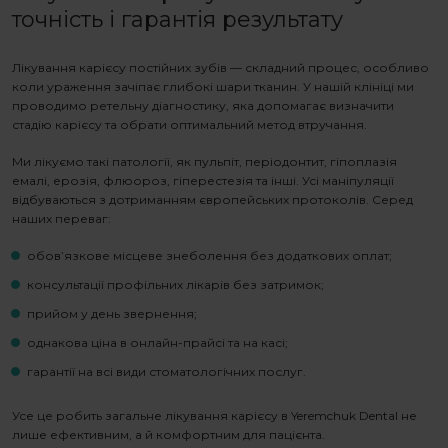
точність і гарантія результату
Лікування карієсу постійних зубів
— складний процес, особливо
коли ураження зачіпає глибокі шари тканин. У нашій клініці ми
проводимо ретельну діагностику, яка допомагає визначити
стадію карієсу та обрати оптимальний метод втручання.
Ми лікуємо такі патології, як пульпіт, періодонтит, гіпоплазія
емалі, ерозія, флюороз, гіперестезія та інші. Усі маніпуляції
відбуваються з дотриманням європейських протоколів. Серед
наших переваг:
обов’язкове місцеве знеболення без додаткових оплат;
консультації профільних лікарів без затримок;
прийом у день звернення;
однакова ціна в онлайн-прайсі та на касі;
гарантії на всі види стоматологічних послуг.
Усе це робить
загальне лікування карієсу
в Yeremchuk Dental не
лише ефективним, а й комфортним для пацієнта.