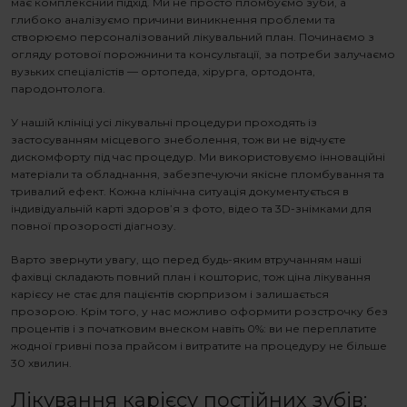
має комплексний підхід. Ми не просто пломбуємо зуби, а
глибоко аналізуємо причини виникнення проблеми та
створюємо персоналізований лікувальний план. Починаємо з
огляду ротової порожнини та консультації, за потреби залучаємо
вузьких спеціалістів — ортопеда, хірурга, ортодонта,
пародонтолога.
У нашій клініці усі лікувальні процедури проходять із
застосуванням місцевого знеболення, тож ви не відчуєте
дискомфорту під час процедур. Ми використовуємо інноваційні
матеріали та обладнання, забезпечуючи якісне пломбування та
тривалий ефект. Кожна клінічна ситуація документується в
індивідуальній карті здоров’я з фото, відео та 3D-знімками для
повної прозорості діагнозу.
Варто звернути увагу, що перед будь-яким втручанням наші
фахівці складають повний план і кошторис, тож
ціна лікування
карієсу
не стає для пацієнтів сюрпризом і залишається
прозорою. Крім того, у нас можливо оформити розстрочку без
процентів і з початковим внеском навіть 0%: ви не переплатите
жодної гривні поза прайсом і витратите на процедуру не більше
30 хвилин.
Лікування карієсу постійних зубів
: