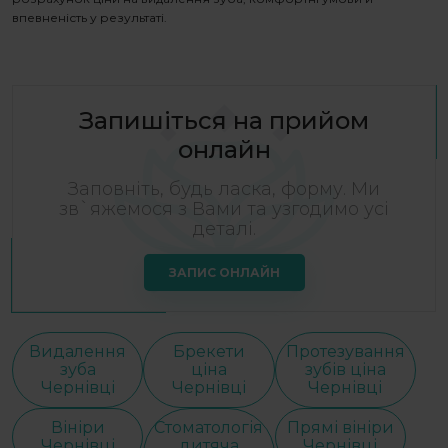
впевненість у результаті.
Запишіться на прийом
онлайн
Заповніть, будь ласка, форму. Ми
зв`яжемося з Вами та узгодимо усі
деталі.
ЗАПИС ОНЛАЙН
Видалення
Брекети
Протезування
зуба
ціна
зубів ціна
Чернівці
Чернівці
Чернівці
Вініри
Стоматологія
Прямі вініри
Чернівці
дитяча
Чернівці