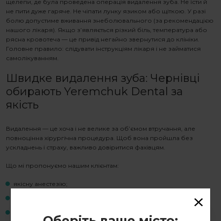
щелепи, де була проведена
операція видалення зуба
. Не їсти й
не пити дуже гаряче. Не чіпати лунку язиком або щіткою. У разі
болю допустиме вживання знеболювального (за рекомендацією
нашого лікаря). Якщо з’являється різкий біль, температура або
рясна кровотеча — це привід негайно звернутися до клініки.
Головне правило: слідувати інструкціям лікаря і не займатися
самолікуванням.
Швидке
видалення зуба: Чернівці
обирають Yeremchuk Dental за
якість
Видалення — це хоча і не велике за об’ємом втручання, але
повноцінна хірургічна процедура. Щоб вона пройшла без
ускладнень і страху, важливо довіритися фахівцям.
Що мі пропонуємо нашим клієнтам:
якісну анестезію;
точну діагностику;
стерильність й безпеку;
Оберіть ваше місто: