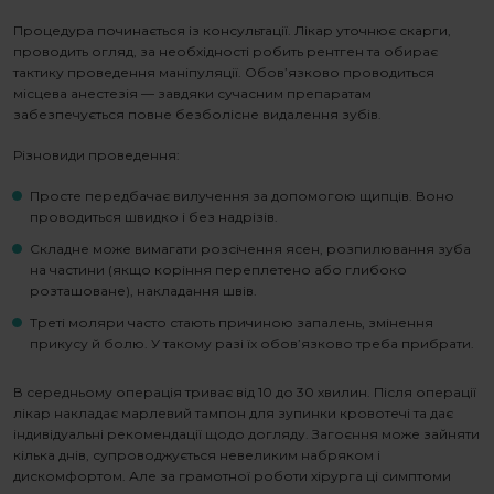
Процедура починається із консультації. Лікар уточнює скарги,
проводить огляд, за необхідності робить рентген та обирає
тактику проведення маніпуляції. Обов’язково проводиться
місцева анестезія — завдяки сучасним препаратам
забезпечується повне
безболісне видалення зубів.
Різновиди проведення:
Просте передбачає вилучення за допомогою щипців. Воно
проводиться швидко і без надрізів.
Складне може вимагати розсічення ясен, розпилювання зуба
на частини (якщо коріння переплетено або глибоко
розташоване), накладання швів.
Треті моляри часто стають причиною запалень, змінення
прикусу й болю. У такому разі їх обов’язково треба прибрати.
В середньому операція триває від 10 до 30 хвилин. Після операції
лікар накладає марлевий тампон для зупинки кровотечі та дає
індивідуальні рекомендації щодо догляду. Загоєння може зайняти
кілька днів, супроводжується невеликим набряком і
дискомфортом. Але за грамотної роботи хірурга ці симптоми