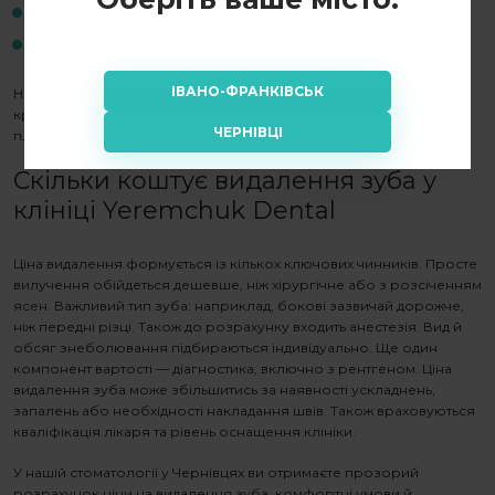
комфортні умови;
супровід і контроль за процесом загоєння.
ІВАНО-ФРАНКІВСЬК
Не варто відкладати візит, якщо лікар рекомендує втручання. Це
крок до здоров’я ротової порожнини, особливо якщо ви
ЧЕРНІВЦІ
плануєте протезування або імплантацію.
Скільки коштує видалення зуба
у
клініці Yeremchuk Dental
Ціна видалення формується із кількох ключових чинників. Просте
вилучення обійдеться дешевше, ніж хірургічне або з розсіченням
ясен. Важливий тип зуба: наприклад, бокові зазвичай дорожче,
ніж передні різці. Також до розрахунку входить анестезія. Вид й
обсяг знеболювання підбираються індивідуально. Ще один
компонент вартості — діагностика, включно з рентгеном.
Ціна
видалення зуба
може збільшитись за наявності ускладнень,
запалень або необхідності накладання швів. Також враховуються
кваліфікація лікаря та рівень оснащення клініки.
У нашій стоматології у Чернівцях ви отримаєте прозорий
розрахунок
ціни на видалення зуба
, комфортні умови й