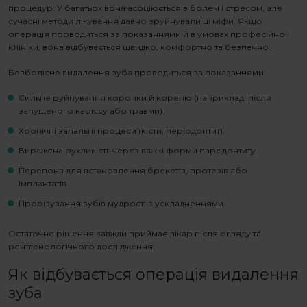
процедур. У багатьох вона асоціюється з болем і стресом, але
сучасні методи лікування давно зруйнували ці міфи. Якщо
операція проводиться за показаннями й в умовах професійної
клініки, вона відбувається швидко, комфортно та безпечно.
Безболісне видалення зуба
проводиться за показаннями:
Сильне руйнування коронки й кореню (наприклад, після
запущеного карієсу або травми).
Хронічні запальні процеси (кісти, періодонтит).
Виражена рухливість через важкі форми пародонтиту.
Перепона для встановлення брекетів, протезів або
імплантатів.
Прорізування зубів мудрості з ускладненнями.
Остаточне рішення завжди приймає лікар після огляду та
рентгенологічного дослідження.
Як відбувається
операція видалення
зуба