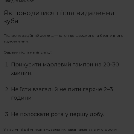
швидко минають.
Як поводитися після
видалення
зуба
Післяопераційний догляд — ключ до швидкого та безпечного
відновлення.
Одразу після маніпуляції:
Прикусити марлевий тампон на 20-30
хвилин.
Не їсти взагалі й не пити гаряче 2–3
години.
Не полоскати рота у першу добу.
У наступні дні уникати жувальних навантажень на ту сторону