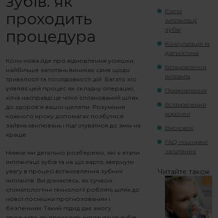
зубів: як
Етапи
проходить
імплантації
зубів
процедура
Консультація та
діагностика
Коли мова йде про відновлення усмішки,
Встановлення
найбільше запитань виникає саме щодо
імпланта
тривалості та послідовності дій. Багато хто
уявляє цей процес як складну операцію,
Приживлення
хоча насправді це чітко спланований шлях
Встановлення
до здоров’я вашої щелепи. Розуміння
коронки
кожного кроку допомагає позбутися
зайвих хвилювань і підготуватися до змін на
Висновок
краще.
FAQ: поширені
запитання
Нижче ми детально розберемо, які є
етапи
імплантації зубів
та на що варто звернути
увагу в процесі встановлення зубних
Читайте також
імплантів. Ви дізнаєтесь, як сучасні
стоматологічні технології роблять шлях до
нової посмішки прогнозованим і
безпечним. Такий підхід дає змогу
зрозуміти,
як проходить імплантація зубів
,