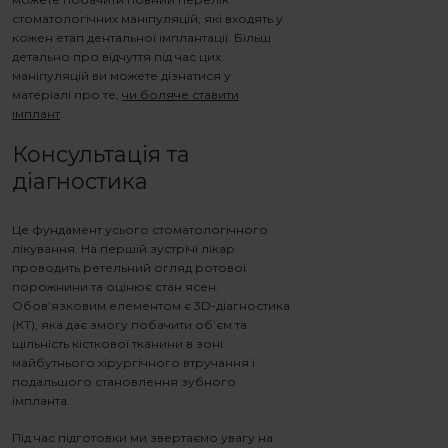
стоматологічних маніпуляцій, які входять у
кожен етап дентальної імплантації. Більш
детально про відчуття під час цих
Етапи імплантації зубів
маніпуляцій ви можете дізнатися у
матеріалі про те,
чи боляче ставити
імплант
.
Консультація та
діагностика
Це фундамент усього стоматологічного
лікування. На першій зустрічі лікар
проводить ретельний огляд ротової
порожнини та оцінює стан ясен.
Обов’язковим елементом є 3D-діагностика
(КТ), яка дає змогу побачити об’єм та
щільність кісткової тканини в зоні
майбутнього хірургічного втручання і
подальшого становлення зубного
імпланта.
Під час підготовки ми звертаємо увагу на