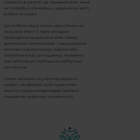
елемента в щелепі. Це пасивний етап, який
не потребує обмежень у щоденному житті,
роботі чи спорті.
Що робити, якщо кістки недостатньо на
першому етапі?
У таких випадках
проводиться додатковий етап перед
дентальною імплантацією – нарощування
кісткової тканини (синус-ліфтинг або
остеопластика). Це подовжує лікування,
але забезпечує стабільність майбутньої
конструкції.
Стаття написана за участі провідного
лікаря – ми дбаємо, щоб кожен етап
вашого лікування відповідав світовим
стандартам цифрової стоматології.