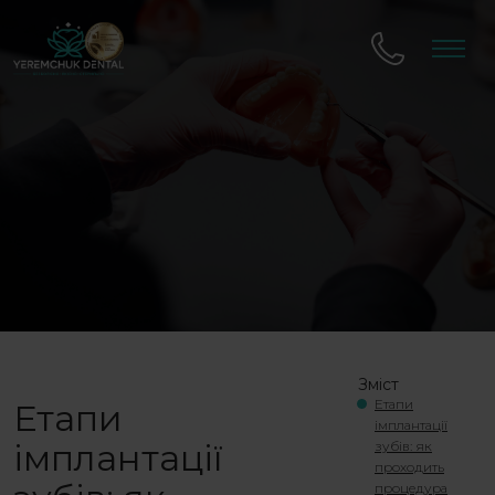
Зміст
Етапи
Етапи
імплантації
імплантації
зубів: як
проходить
процедура