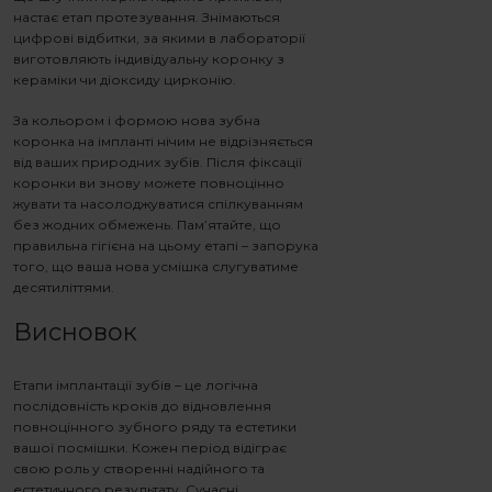
настає етап протезування. Знімаються
цифрові відбитки, за якими в лабораторії
виготовляють індивідуальну коронку з
кераміки чи діоксиду цирконію.
За кольором і формою нова зубна
коронка на імпланті нічим не відрізняється
від ваших природних зубів. Після фіксації
коронки ви знову можете повноцінно
жувати та насолоджуватися спілкуванням
без жодних обмежень. Пам’ятайте, що
правильна гігієна на цьому етапі – запорука
того, що ваша нова усмішка слугуватиме
десятиліттями.
Висновок
Етапи імплантації зубів
– це логічна
послідовність кроків до відновлення
повноцінного зубного ряду та естетики
вашої посмішки. Кожен період відіграє
свою роль у створенні надійного та
естетичного результату. Сучасні