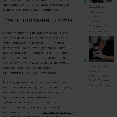
адже для кожного складного випадку в
Седація та
нашій практиці завжди є рішення.
наркоз для
дітей у
Етапи імплантації зубів
стоматології
Оновлено 5
місяців тому
Процес створення нового зуба – це не
одномоментна дія, а комплекс заходів,
спрямованих на довговічний надійний
результат. Кожен етап має свою критичну
важливість: від першого знімка до фіксації
постійної коронки. Такий розподіл дає
організму змогу адаптуватися до змін, а
Чому клацає
лікарю – контролювати якість
щелепа і
приживлення на кожному етапі.
з’являється
біль?
Оновлено
Процедура імплантації зубів
зазвичай
6 місяців тому
поділяється на хірургічну та ортопедичну
частини. Це означає, що спочатку ми
працюємо над відновленням імітації
зубного кореня, а вже потім – над
естетикою та функцією жування. На
сторінці нашої послуги
імплантація зубів
ви
можете побачити повний перелік