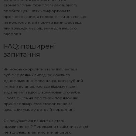
стоматологічні технології дають змогу
зробити цей шлях комфортним та
прогнозованим, а головне – ви знаєте, що
на кожному етапі поруч з вами фахівець,
який завжди має рішення для вашого
здоров’я.
FAQ: поширені
запитання
Чи можна скоротити
етапи імплантації
зубів
?
У деяких випадках можлива
одномоментна імплантація, коли зубний
імплант встановлюється відразу після
видалення вашого зруйнованого зуба.
Проте рішення про такий порядок дій
приймає лікар-стоматолог лише за
ідеальних умов у ротовій порожнині.
Як почувається пацієнт на етапі
приживлення?
Переважно пацієнти взагалі
не відчувають наявність титанового