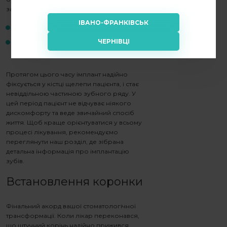
займає:
ІВАНО-ФРАНКІВСЬК
3–4 місяці для нижньої щелепи;
ЧЕРНІВЦІ
4–6 місяців для верхньої щелепи (через
Головна
Новини
Етапи імплантації зубів
особливості структури кістки).
Протягом цього часу імплант надійно
фіксується у кістці щелепи пацієнта, і стає
невіддільною частиною зубного ряду. У
цей період пацієнт не відчуває ніякого
дискомфорту та веде звичайний спосіб
життя. Щоб краще орієнтуватися у всьому
процесі лікування, рекомендуємо
переглянути наш розділ, де зібрана
детальна інформація про імплантацію
зубів
.
Встановлення коронки
Фінальний акорд вашої стоматологічної
трансформації. Коли лікар переконався,
що штучний корінь надійно прижився,