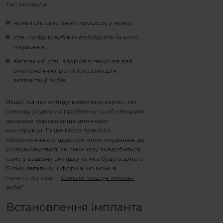
такі моменти:
наявність запальних процесів у яснах;
стан сусідніх зубів і необхідність їхнього
лікування;
загальний стан здоров’я пацієнта для
виключення протипоказань для
імплантації зубів.
Якщо під час огляду виявлено карієс, ми
спершу усуваємо проблему, щоб створити
здорове середовище для нової
конструкції. Лише після повного
обстеження складається план лікування, де
розраховується, скільки часу знадобиться
саме у вашому випадку та яка буде вартість.
Більш детальну інформацію можна
почитати у статті “
Скільки коштує імплант
зуба
“
.
Встановлення імпланта