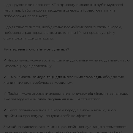
– до хірурга при наявності КТ з приводу видалення зубів мудрості,
імплантації, або якщо затверджена операція і є хвилювання чи
побоювання перед нею;
– до дитячого лікаря, щоб дитина познайомилася зі своїм лікарем,
поборола страх перед візитом до клініки і їхня перша зустріч у
стоматології пройшла вдало.
Які переваги онлайн консультації?
✓ Якщо немає можливості потрапити до клініки — легко дізнатися всю
інформацію у відеодзвінку.
✓ Є можливість
консультації для іноземних громадян
або для тих,
хто для тих хто перебуває за кордоном.
✓ Пацієнт може отримати альтернативну думку від лікаря, навіть якщо
вже затверджений
план лікування
в іншій стоматології.
✓ Змога познайомитися з лікарем перед візитом у клініку, щоб
прийти на процедуру і почувати себе комфортно.
Звичайно, важливо зазначити, що онлайн-консультація в стоматолога
не може замінити повноцінний особистий візит до стоматологічної