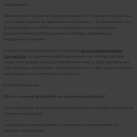
перебувають.
Про економію грошей та часу варто говорити? Стоматологічна онлайн-
консультація дозволяє зекономити свій ресурс — як фінансовий, так і
фізичний. Вам не потрібно їхати через усе місто у свій єдиний
вихідний! Можна просто дізнатися необхідну інформацію у
відеодзвінку з лікарем.
В нашій стоматологічній клініці працюють
висококваліфіковані
спеціалісти
, які проконсультують вас онлайн. Це означає, що саме
лікар, який спеціалізується у потрібній вам галузі, буде надавати вам
усю необхідну інформацію. Незалежно від того, чи вас цікавить терапія,
чи ортодонтія, чи стоматологічна хірургія.
А тепер детальніше ↓
До кого можна записатися на онлайн консультацію?
– до стоматолога, де ви отримаєте рекомендації з приводу лікування та
гігієнічних процедур;
– до ортодонта, який розповість, наприклад, про встановлення
ON-LINE консультація в клініці Yeremchuk
брекетів чи елайнерів;
Dental