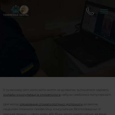
У сучасному світі, коли ритм життя не дозволяє зупинятися надовго,
онлайн-консультації в стоматолога
набули неабиякої популярності.
Цей метод
отримання стоматологічної допомоги
дозволяє
пацієнтам отримати професійну консультацію безпосередньо зі
зручної локації — свого дому або будь-якого іншого місця, де вони