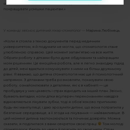
обрали стоматологію ставитися до діяльності, як до місії
покращувати усмішки пацієнтам.»
У команді звісно є дитячий лікар-стоматолог —
Марина Любінець
.
«Коли я стояла з текою документів перед медичним
університетом, я й подумати не могла, що стоматологія стане
улюбленою справою. Цей момент запам’ятаю на все життя.
Обрати роботу з дітками було дуже обдуманим та найкращим
моїм рішенням. Це емоційна робота, але я легко знаходжу підхід
до дітей, мені вдається комунікувати з ними на більш дружньому
рівні. Я вважаю, що дитяча стоматологія має ще й психологічний
напрямок. З дітлахами треба розмовляти, показувати свою
роботу, ознайомлювати з деталями,
які
є в кабінеті — це
пробуджує у них цікавість і страх відходить на інший план. Звісно,
бувають випадки, коли дітки всупереч переконанням навідріз
відмовляються лікувати зубки, тоді я обов’язково припиняю
будь-які маніпуляції, і даю зрозуміти дитині, що вона потрапила у
безпечне середовище, а її згода на лікування — найважливіше. В
цей момент дитина заспокоюється та починає довіряти. Можна
сказати, я поділилася з вами секретом своєї праці
Тож молоді
стоматологи, беріть до уваги й прагніть до своєї мети. Страх