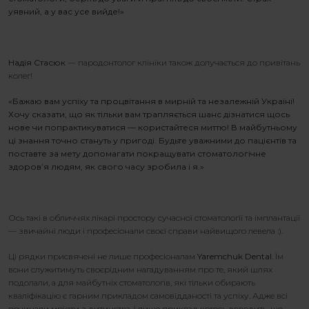
уявний, а у вас усе вийде!»
Надія Стасюк
— пародонтолог клініки також долучається до привітань
колег!
«Бажаю вам успіху та процвітання в мирній та незалежній Україні!
Хочу сказати, що як тільки вам трапляється шанс дізнатися щось
нове чи попрактикуватися — користайтеся миттю! В майбутньому
ці знання точно стануть у пригоді. Будьте уважними до пацієнтів та
поставте за мету допомагати покращувати стоматологічне
здоров’я людям, як свого часу зробила і я.»
Ось такі в обличчях лікарі простору сучасної стоматології та імплантації
— звичайні люди і професіонали своєї справи найвищого левела :).
Ці рядки присвячені не лише професіоналам
Yaremchuk Dental
. Їм
вони служитимуть своєрідним нагадуванням про те, який шлях
подолали, а для майбутніх стоматологів, які тільки обирають
кваліфікацію є гарним прикладом самовідданості та успіху. Адже всі
починали мріяти з дитинства, і лише приклад когось доводить, що