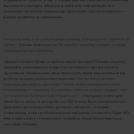
від кожного випадку, вбирати в себе всю інформацію та з
усмішкою приймати перешкоди. Для колег, що практикують —
бажаю розвитку та натхнення!»
Головний лікар, а за сумісництвом ортопед та ендодонтист Yaremchuk
Dental –
Степан Олексюк
, так би мовити, переймає естафету й також
приєднується до привітань.
«Дорогі колеги! Вітаю зі святом нашої професії! Бажаю міцного
здоров’я, невичерпної енергії та постійного професійного
Про що говорять стоматологи
зростання. Нехай кожен день приносить лише задоволення від
роботи та
щирі
усмішки від пацієнтів!»
Степан Миколайович
пригадує, що, мабуть, ще в класі п’ятому йому напророчили стати
стоматологом. У старшому віці постало питання вибору професії, і він
зупинився на зуботехнічній спеціальності.
«Середньої освіти для
мене було мало і я зрозумів, що 100 % хочу бути стоматологом.
Далі вступ до університету, рутинне навчання, і ось вже
інтернатура, а там і робота в різних кабінетах. У кожного буде
або
вже є
свій шлях
у стоматології
, потрібно лише трохи терпіння,
чого вам і бажаю».