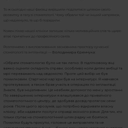
То ж сьогодні наші фахівці вирішили поділитися шляхом свого
розвитку в галузі стоматології. Чому обрали той чи інший напрямок,
що надихнуло, та що б порадили.
Кожен лікар нашої клініки залишає кілька мотиваційних слів та щиро
вітає причетних до професійного свята.
Розпочнемо з висловлювання засновника простору сучасної
стоматології та імплантації —
Володимира Єремчука
:
«Обрати стоматологію було не так легко. В підлітковому віці
важко оцінити складність справи, особливо коли дитячі амбіції та
мрії переважають над свідомістю. Проте цей вибір не був
помилковим. Старт моєї кар’єри був на інтернатурі. Я навчався
протезування, а також брав участь в операціях по імплантації.
Знаєте
,
був ініціативним. Це неабияк допомогло мені у зростанні.
По завершенню інтернатури я влаштувався до приватного
стоматологічного центру, де здобував досвід протягом семи
років. Після цього зрозумів, що потрібно відкривати власну
клініку
, аби надавати послуги справді якісного рівня
. Для
тих
,
хто
тільки ступа
є
на стоматологічний шлях раджу не боятися.
Помилки будуть присутні, головне це виправляти та не
керуватися страхом. А ще — бажаю вам наповнюватися енергією