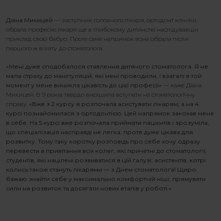
Діана Микицей
— заступник головного лікаря, ортодонт клініки,
обрала професію лікаря ще в глибокому дитинстві наслідувавши
приклад своєї бабусі. Проте саме напрямок вона обрала після
першого ж візиту до стоматолога.
«Мені дуже сподобалося ставлення дитячого стоматолога.
Я
не
мала страху до маніпуляцій
,
які мені проводили, і взагалі в той
момент у мене виникла цікавість до цієї професії»
— каже Діана
Микицей. В 9 років твердо вирішила вступати на стоматологічну
справу.
«Вже з 2 курсу я розпочала асистувати лікарям, а на 4
курсі познайомилася з ортодонтією. Цей напрямок закохав мене
в себе. На 5 курсі вже розпочала приймати пацієнтів і зрозуміла,
що спеціалізація насправді не легка, проте дуже цікава для
розвитку. Тому таку коротку розповідь про себе хочу одразу
перевести в привітання всі
х
колег, які причетні до стоматології,
студентів, які націлені розвиватися в цій галузі, асистентів, котрі
колись також стануть лікарями — з Днем стоматолога! Щиро
бажаю знайти себе у максимально комфортній ніші, прямувати
сили на розвиток та досягати нових етапів у роботі.»