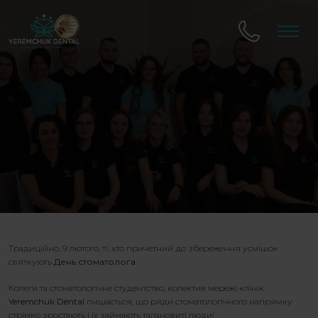
Традиційно, 9 лютого, ті, хто причетний до збереження усмішок
святкують
День стоматолога
.
Колеги та стоматологічне студентство, колектив мережі клінік
Yeremchuk
Dental
пишається, що ряди стоматологічного напрямку
стрімко зростають і їх займають талановиті люди!