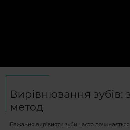
Вирівнювання зубів
:
метод
Бажання
вирівняти зуби
часто починається 