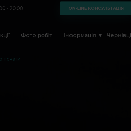
00 - 20:00
ON-LINE КОНСУЛЬТАЦІЯ
кції
Фото робіт
Інформація
Чернівц
го почати