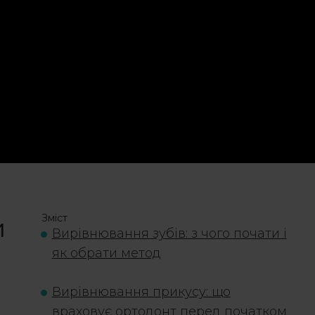
Зміст
и
Вирівнювання зубів: з чого почати і
як обрати метод
Вирівнювання прикусу: що
:
враховує ортодонт перед початком