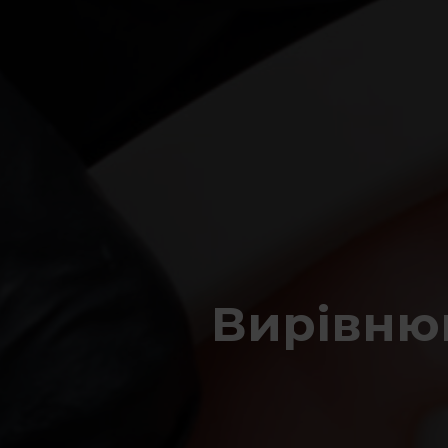
Вирівнюв