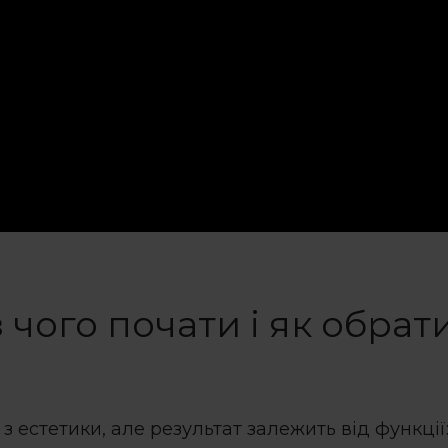
 з чого почати і як обрат
з естетики, але результат залежить від функції