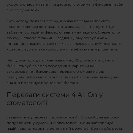
скорочує час лікування та дає змогу отримати фіксовані зуби
вже за один день.
Суть методу полягає в тому, що два передні імплантати
встановлюються вертикально, а два задні — під кутом. Це
забезпечує надійну фіксацію навіть у випадках обмеженого
об’єму кісткової тканини. Завдяки цьому
всі зуби на 4
імплантатах, вартість
яких нижча за індивідуальну імплантацію
кожного зуба, стають доступним та ефективним рішенням.
Методика підходить людям віком від 35 років, які втратили
більшість зубів через пародонтит, карієс чи інші
захворювання. Важливою перевагою є можливість
обходитися без кісткової пластики у багатьох випадках, що
значно полегшує процес реабілітації.
Переваги системи
4 All On
у
стоматології
Завдяки низці переваг технологія
4 All On
здобула широку
популярність у сучасній імплантології. Вона забезпечує
надійність, комфорт та естетичний результат без необхідності