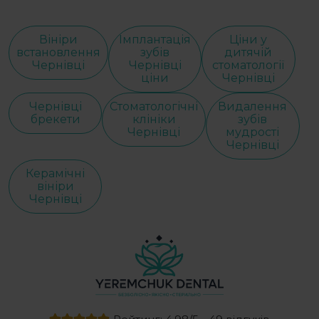
Вініри
Імплантація
Ціни у
встановлення
зубів
дитячій
Чернівці
Чернівці
стоматології
ціни
Чернівці
Чернівці
Стоматологічні
Видалення
брекети
клініки
зубів
Чернівці
мудрості
Чернівці
Керамічні
вініри
Чернівці