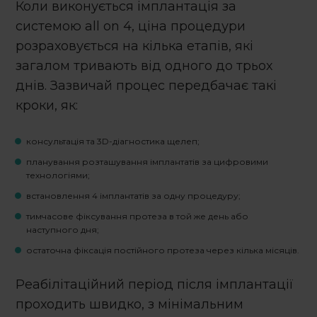
Коли виконується імплантація за
системою
all on 4, ціна
процедури
розраховується на кілька етапів, які
загалом тривають від одного до трьох
днів. Зазвичай процес передбачає такі
кроки, як:
консультація та 3D-діагностика щелеп;
планування розташування імплантатів за цифровими
технологіями;
встановлення 4 імплантатів за одну процедуру;
тимчасове фіксування протеза в той же день або
наступного дня;
остаточна фіксація постійного протеза через кілька місяців.
Реабілітаційний період після імплантації
проходить швидко, з мінімальним