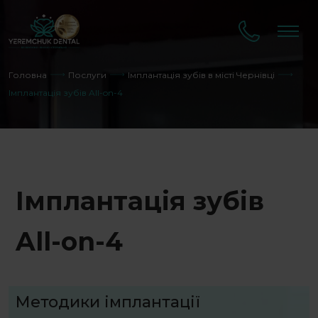
Головна
Послуги
Імплантація зубів в місті Чернівці
Імплантація зубів All-on-4
Імплантація зубів
All-on-4
Методики імплантації