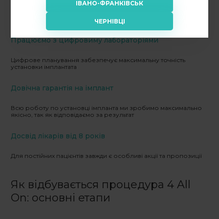
ІВАНО-ФРАНКІВСЬК
Ми беремо участь в офіційних програмах виробників зубних
імплантів і користуємося фірмовою гарантією
ЧЕРНІВЦІ
Працюємо з цифровиму лабораторіями
Цифрове планування забезпечує максимальну точність
установки імплантата
Довічна гарантія на імплант
Всю роботу по установці імпланта ми зробимо максимально
якісно, так як відповідаємо за результат
Досвід лікарів від 8 років
Для постійних пацієнтів завжди є особливі акції та пропозиції
Як відбувається процедура
4 All
On
: основні етапи