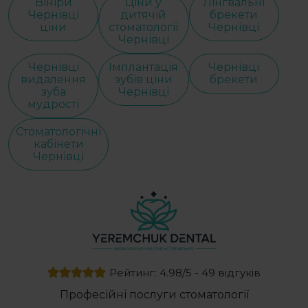
Вініри
Ціни у
Лінгвальні
Чернівці
дитячій
брекети
ціни
стоматології
Чернівці
Чернівці
Чернівці
Імплантація
Чернівці
видалення
зубів ціни
брекети
зуба
Чернівці
мудрості
Стоматологічні
кабінети
Чернівці
Рейтинг: 4.98/5 - 49 відгуків
Професійні послуги стоматології