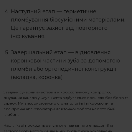
Наступний етап — герметичне
пломбування біосумісними матеріалами.
Це гарантує захист від повторного
інфікування.
Завершальний етап — відновлення
коронкової частини зуба за допомогою
пломби або ортопедичної конструкції
(вкладка, коронка).
Завдяки сучасній анестезії й мікроскопічному контролю,
лікування каналів
у Royal Denta відбувається повністю без болю та
стресу. Ми використовуємо стоматологічні мікроскопи та
електронні апекслокатори для точної роботи на потрібній
глибині.
Наші лікарі проходять регулярне навчання з ендодонтії та
застосовують методики, які мінімізують ризик ускладнень і