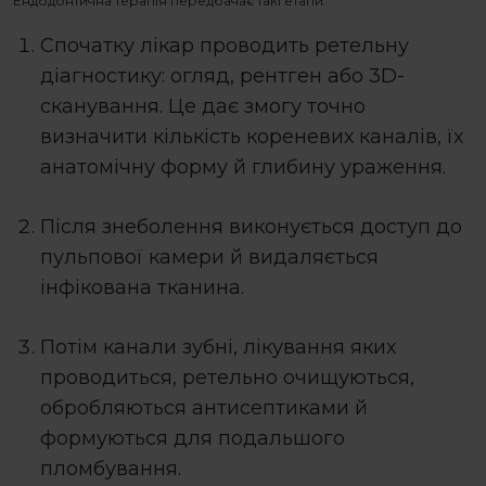
Ендодонтична терапія передбачає такі етапи:
Спочатку лікар проводить ретельну
діагностику: огляд, рентген або 3D-
сканування. Це дає змогу точно
визначити кількість кореневих каналів, їх
анатомічну форму й глибину ураження.
Після знеболення виконується доступ до
пульпової камери й видаляється
інфікована тканина.
Потім
канали зубні, лікування
яких
проводиться, ретельно очищуються,
обробляються антисептиками й
формуються для подальшого
пломбування.