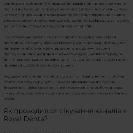
серйозну проблему. У більшості випадків причиною є запалення
пульпи (нерва), що потребує негайного втручання. У клініці Royal
Denta в Чернівцях ми проводимо професійне
лікування каналів
,
використовуючи найсучасніше обладнання, цифрову діагностику
й міжнародні стандарти ендодонтичної терапії.
Захворювання пульпи або періодонта можуть розвиватися
непомітно. Спочатку людина відчуває лише незначний біль у разі
натискання або зміни температури, а згодом — гострий
пульсуючий біль, набряк ясен і навіть підвищення температури
тіла. У таких випадках зволікання з
лікуванням каналів зуба
може
призвести до серйозних ускладнень.
Ендодонтична терапія є необхідною, коли запалення проникає
глибоко в структуру зуба — в нервові закінчення й судини.
Видалення інфікованої пульпи й герметичне пломбування дає
змогу зберегти зуб й відновити його функціональність на багато
років.
Як проводиться
лікування каналів
в
Royal Denta?