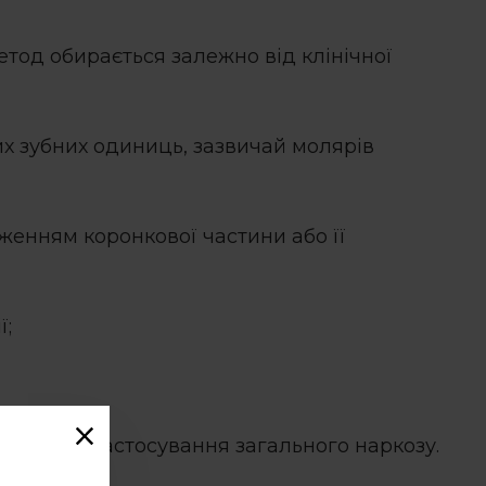
Метод обирається залежно від клінічної
их зубних одиниць, зазвичай молярів
женням коронкової частини або її
ї;
можливе застосування загального наркозу.