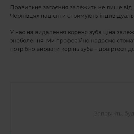
Правильне загоєння залежить не лише від м
Чернівцях пацієнти отримують індивідуальн
У нас на
видалення кореня зуба ціна
залежи
знеболення. Ми професійно надаємо стомат
потрібно
вирвати корінь зуба
– довіртеся д
Заповніть, бу