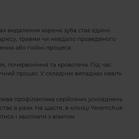
ках
видалення кореня зуба
стає єдино
арієсу, травми чи невдало проведеного
ення або гнійні процеси.
ряк, почервоніння та кровотеча. Під час
чний процес. У складних випадках навіть
лива профілактика серйозних ускладнень.
тає в рази. На щастя, в клініці Yeremchuk
ися і зволікати з візитом.