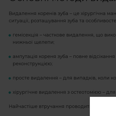
Видалення коренів зуба
– це хірургічна ма
ситуації, розташування зуба та особливост
гемісекція – часткове видалення, що вик
нижньої щелепи;
ампутація кореня зуба
– повне відсікання
реконструкцією;
просте видалення – для випадків, коли ко
хірургічне видалення з остеотомією – дл
Найчастіше втручання проводиться під міс