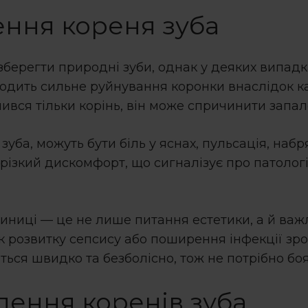
ння кореня зуба
зберегти природні зуби, однак у деяких випад
одить сильне руйнування коронки внаслідок к
ився тільки корінь, він може спричинити запал
 зуба
, можуть бути біль у яснах, пульсація, наб
різкий дискомфорт, що сигналізує про патологі
иниці — це не лише питання естетики, а й важ
 розвитку сепсису або поширення інфекції зрос
ься швидко та безболісно, тож не потрібно боят
лення коренів зуба