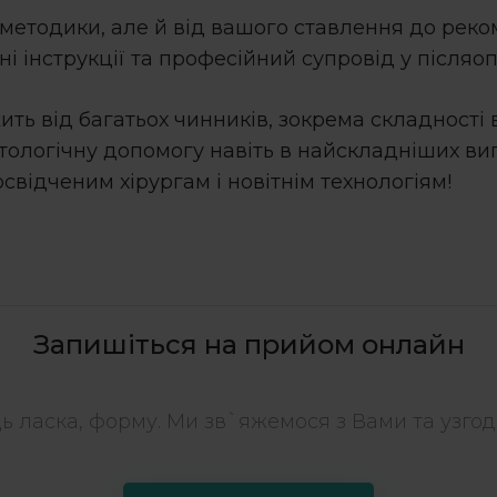
етодики, але й від вашого ставлення до реком
і інструкції та професійний супровід у післяо
ть від багатьох чинників, зокрема складності
ологічну допомогу навіть в найскладніших вип
освідченим хірургам і новітнім технологіям!
Запишіться на прийом онлайн
дь ласка, форму. Ми зв`яжемося з Вами та узгоди