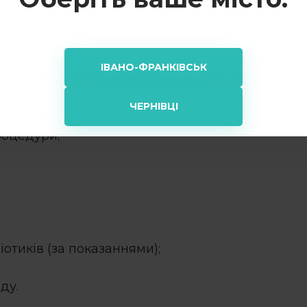
ляд та вартість послуг
авершена
ампутація кореня зуба
або інший варі
ІВАНО-ФРАНКІВСЬК
комендується їсти чи пити гаряче. Також необх
дно:
ЧЕРНІВЦІ
роцедури;
отиків (за показаннями);
ду.