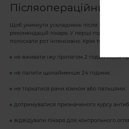
Післяопераційний дог
Щоб уникнути ускладнень після того, як з
рекомендацій лікаря. У перші години не ре
полоскати рот інтенсивно. Крім того, необхі
не вживати їжу протягом 2 годин після п
не палити щонайменше 24 години;
не торкатися рани язиком або пальцями;
дотримуватися призначеного курсу антибі
відвідувати лікаря для контрольного огля