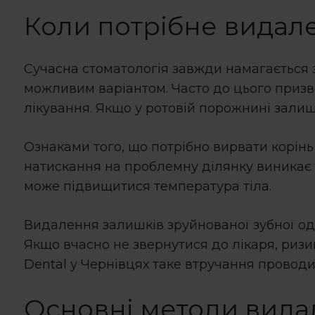
Коли потрібне
видале
Сучасна стоматологія завжди намагається 
можливим варіантом. Часто до цього призв
лікування. Якщо у ротовій порожнині залиш
Ознаками того, що потрібно
вирвати корінь
натискання на проблемну ділянку виникає 
може підвищитися температура тіла.
Видалення залишків зруйнованої зубної од
Якщо вчасно не звернутися до лікаря, ризик
Dental у Чернівцях таке втручання проводит
Основні методи
вида