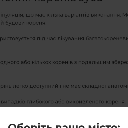
ніпуляція, що має кілька варіантів виконання. 
ей будови кореня:
ористовується під час лікування багатокоренев
 одного або кількох коренів з подальшим збере
рінь легко доступний і не має складної анатомі
я випадків глибокого або викривленого кореня.
цевою анестезією, однак у складних випадках 
Оберіть ваше місто: