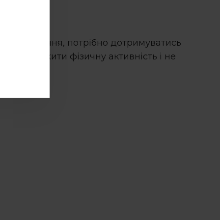
и
ант втручання, потрібно дотримуватись
ідно обмежити фізичну активність і не