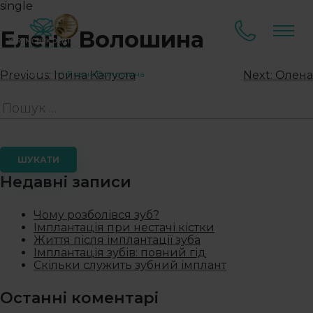
single
Елена Волошина
Головна
Елена Волошина
Previous:
Ірина Капуста
Next:
Олена
Недавні записи
Чому розболівся зуб?
Імплантація при нестачі кістки
Життя після імплантації зуба
Імплантація зубів: повний гід
Скільки служить зубний імплант
Останні коментарі