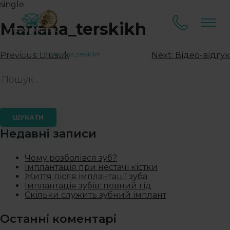
single
Mariana_terskikh
Головна
Mariana_terskikh
Previous:
Lilusuk
Next:
Відео-відгук
Недавні записи
Чому розболівся зуб?
Імплантація при нестачі кістки
Життя після імплантації зуба
Імплантація зубів: повний гід
Скільки служить зубний імплант
Останні коментарі