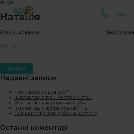
single
Наталія
Головна
Наталія
Previous:
Іванка
Next:
Уляна
Недавні записи
Чому розболівся зуб?
Імплантація при нестачі кістки
Життя після імплантації зуба
Імплантація зубів: повний гід
Скільки служить зубний імплант
Останні коментарі