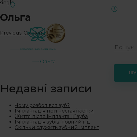
single
Івано-Франківськ, вул.Військова, 1
Пн-Сб
Чернівці, вул. Руська, 237
Ольга
Previous:
Світлана
Послуги
Ціни
А
Головна
Ольга
Недавні записи
Чому розболівся зуб?
Імплантація при нестачі кістки
Життя після імплантації зуба
Імплантація зубів: повний гід
Скільки служить зубний імплант