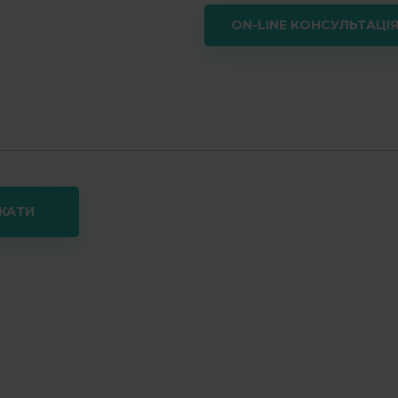
 8:00 - 20:00
ON-LINE КОНСУЛЬТАЦІ
кції
Фото робіт
Інформація
Чернівц