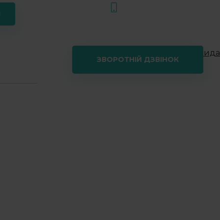
+38(099) 001-61-06
Я
Next:
Зинаида
і
Контакти
ЗВОРОТНІЙ ДЗВІНОК