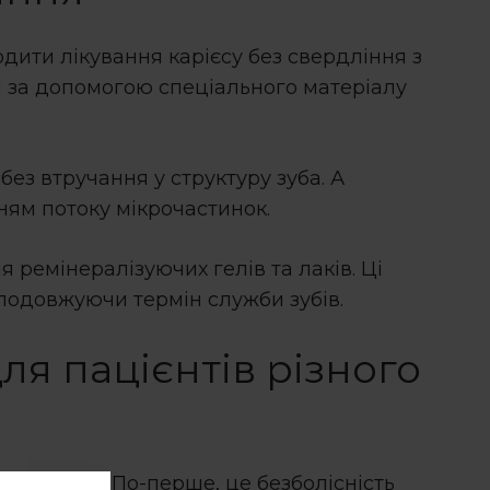
водити
лікування карієсу без свердління
з
 за допомогою спеціального матеріалу
ез втручання у структуру зуба. А
ням потоку мікрочастинок.
 ремінералізуючих гелів та лаків. Ці
 подовжуючи термін служби зубів.
ля пацієнтів різного
зного віку. По-перше, це безболісність