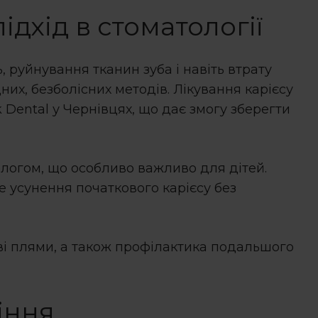
підхід в стоматології
 руйнування тканин зуба і навіть втрату
них, безболісних методів.
Лікування карієсу
 Dental у Чернівцях, що дає змогу зберегти
ологом, що особливо важливо для дітей.
е усунення початкового карієсу без
ві плями, а також профілактика подальшого
іння