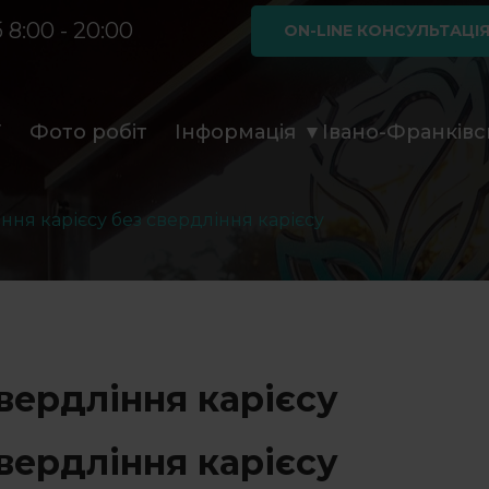
 8:00 - 20:00
ON-LINE КОНСУЛЬТАЦІ
ї
Фото робіт
Інформація
Івано-Франківс
ння карієсу без свердління карієсу
свердління карієсу
свердління карієсу