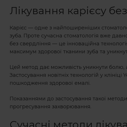
Лікування карієсу бе
Карієс — одне з найпоширеніших стоматолог
зуба. Проте сучасна стоматологія вже давн
без свердління
— це інноваційна технологія
максимум здорової тканини зуба та уникну
Цей метод дає можливість уникнути болю, 
Застосування новітніх технологій у клініці
пошкодження здорової емалі.
Показаннями до застосування такої методи
прогресування захворювання.
Сучасні методи
лікув