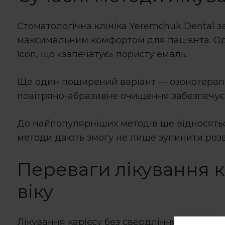
Стоматологічна клініка Yeremchuk Dental з
максимальним комфортом для пацієнта. Од
Icon, що «запечатує» пористу емаль.
Ще один поширений варіант — озонотерапія,
повітряно-абразивне очищення забезпечує 
До найпопулярніших методів ще відносяться
методи дають змогу не лише зупинити розви
Переваги
лікування к
віку
Лікування карієсу без свердління
має числе