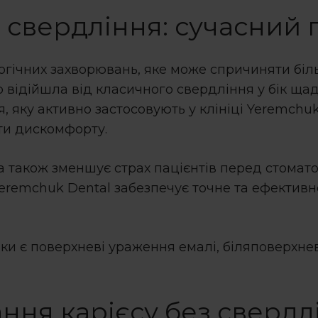
з свердління
: сучасний 
ічних захворювань, яке може спричиняти біль,
о відійшла від класичного свердління у бік щад
, яку активно застосовують у клініці Yeremchuk
ти дискомфорту.
а також зменшує страх пацієнтів перед стомат
 Yeremchuk Dental забезпечує точне та ефективн
ки є поверхневі ураження емалі, біляповерхне
ання карієсу без свердл