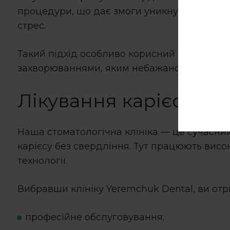
процедури, що дає змоги уникнути застосув
стрес.
Такий підхід особливо корисний для дітей,
захворюваннями, яким небажано застосов
Лікування карієсу бе
Наша стоматологічна клініка — це сучасни
карієсу без свердління
. Тут працюють висо
технології.
Вибравши клініку Yeremchuk Dental, ви отр
професійне обслуговування;