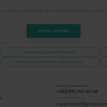
дь ласка, форму. Ми зв`яжемося з Вами та узгоди
ЗАПИС ОНЛАЙН
Яремчук дентал Чернівці
Чернівці видалення зуба мудрості
Запис за телефоном
+38(099) 001-61-06
іт
Пн-Сб 8:00 - 20:00
royal.med.if@gmail.co