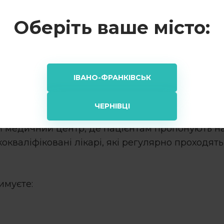
ання анестезії. По-друге, відсутність бормаш
Оберіть ваше місто:
 людей з підвищеною чутливістю до болю, а та
увати медикаментозну седацію.
ІВАНО-ФРАНКІВСЬК
з свердління
у Чернівця
ЧЕРНІВЦІ
й медичний центр, де пацієнтам пропонують н
кокваліфіковані лікарі, які регулярно проходя
имуєте: