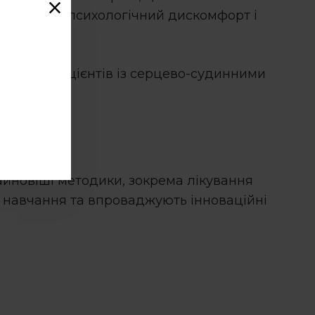
ини знижує психологічний дискомфорт і
кож для пацієнтів із серцево-судинними
х
айновіші методики, зокрема
лікування
ть навчання та впроваджують інноваційні