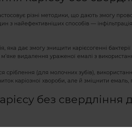
астосовує різні методики, що дають змогу про
ин з найефективніших способів — інфільтрація
 яка дає змогу знищити карієсогенні бактерії б
м’яке видалення ураженої емалі з використан
 сріблення (для молочних зубів), використання
ток каріозної хвороби, але й зміцнити емаль,
арієсу без свердління
д
нні переваги, які особливо цінують пацієнти рі