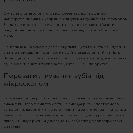
Сучасна стоматологія стрімко розвивається, і одним з
найперспективніших напрямів є
лікування зубів під мікроскопом
.
Завдяки мікроскопічному контролю лікар може побачити
найдрібніші деталі, які неможливо розгледіти неозброєним
оком.
Дентальна мікроскопія дає змогу підвищити точність маніпуляцій і
значно покращити прогноз. У нашій стоматологічній клініці в
Чернівцях така технологія використовується на щоденній основі,
адже ефективність і безпека пацієнтів — наш пріоритет.
Переваги
лікування зубів під
мікроскопом
Застосування мікроскопії в стоматології дає можливість досягти
значно вищого рівня точності. Це знижує ризик повторного
запалення, дає змогу якісно очистити та запломбувати канали, а
також зберегти зубні одиниці навіть за складних уражень. Такий
підхід мінімізує ризики ускладнень і забезпечує довготривалий
результат.