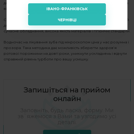
до 0,1 мм. Такий рівень контролю неможливий без мікроскопа та
відповідної підготовки лікаря.
ІВАНО-ФРАНКІВСЬК
Серед переваг лікування саме у нашій стоматології багаторічний
ЧЕРНІВЦІ
досвід у мікроскопічній ендодонтії, комфортна атмосфера і
сучасне обладнання, висока якість матеріалів і гігієнічні стандарти.
Водночас на
лікування зуба під мікроскопом ціна
у нас розумна і
прозора. Така методика дає можливість зберегти здоров’я
ротової порожнини на довгі роки, уникнути ускладнень і відчути
справжній рівень турботи про вашу усмішку.
Запишіться на прийом
онлайн
Заповніть, будь ласка, форму. Ми
зв`яжемося з Вами та узгодимо усі
деталі.