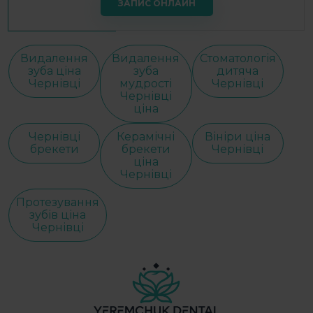
ЗАПИС ОНЛАЙН
Видалення
Видалення
Стоматологія
зуба ціна
зуба
дитяча
Чернівці
мудрості
Чернівці
Чернівці
ціна
Чернівці
Керамічні
Вініри ціна
брекети
брекети
Чернівці
ціна
Чернівці
Протезування
зубів ціна
Чернівці