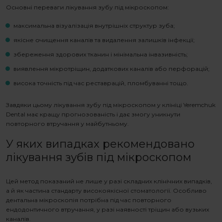
Основні переваги
лікування зубу під мікроскопом
:
максимальна візуалізація внутрішніх структур зуба;
якісне очищення каналів та видалення залишків інфекції;
збереження здорових тканин і мінімальна інвазивність;
виявлення мікротріщин, додаткових каналів або перфорацій;
висока точність під час реставрацій, пломбуванні тощо.
Завдяки цьому
лікування зубу під мікроскопом
у клініці Yeremchuk
Dental має кращу прогнозованість і дає змогу уникнути
повторного втручання у майбутньому.
У яких випадках рекомендовано
лікування зубів під мікроскопом
Цей метод показаний не лише у разі складних клінічних випадків,
а й як частина стандарту високоякісної стоматології. Особливо
дентальна мікроскопія потрібна під час повторного
ендодонтичного втручання, у разі наявності тріщин або вузьких
каналів.