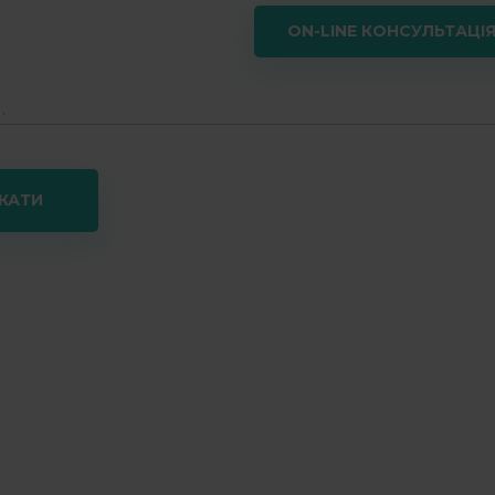
 8:00 - 20:00
ON-LINE КОНСУЛЬТАЦІ
кції
Фото робіт
Інформація
Чернівц