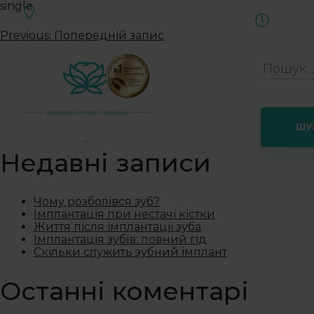
single
Івано-Франківськ, вул.Військова, 1
Пн-Сб
Чернівці, вул. Руська, 237
Previous:
Попередній запис
Послуги
Ціни
А
Головна
Недавні записи
Чому розболівся зуб?
Імплантація при нестачі кістки
Життя після імплантації зуба
Імплантація зубів: повний гід
Скільки служить зубний імплант
Останні коментарі