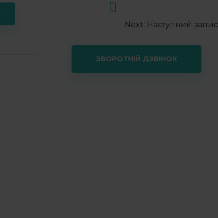
+38(099) 001-61-06
Я
Next:
Наступний запис
і
Контакти
ЗВОРОТНІЙ ДЗВІНОК