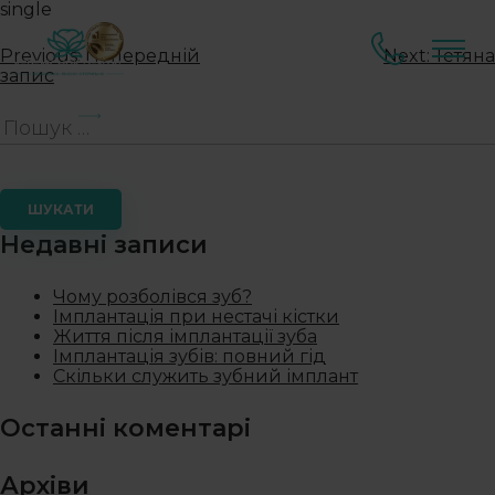
single
Previous:
Попередній
Next:
Тетяна
запис
Головна
Недавні записи
Чому розболівся зуб?
Імплантація при нестачі кістки
Життя після імплантації зуба
Імплантація зубів: повний гід
Скільки служить зубний імплант
Останні коментарі
Архіви