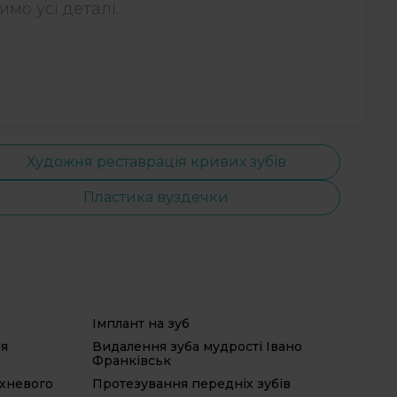
мо усі деталі.
Художня реставрація кривих зубів
Пластика вуздечки
Імплант на зуб
Сіме
Імпл
ня
Видалення зуба мудрості Івано
Франківськ
Вида
рхневого
Протезування передніх зубів
Орт