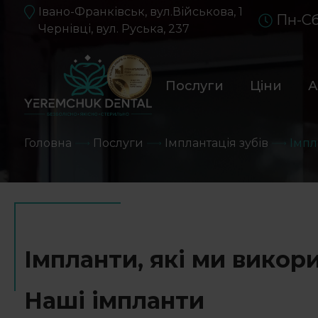
Івано-Франківськ, вул.Військова, 1
Пн-Сб
Чернівці, вул. Руська, 237
Послуги
Ціни
А
Головна
Послуги
Імплантація зубів
Імпл
Імпланти, які ми викор
Наші імпланти