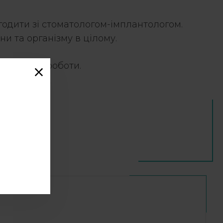
годити зі стоматологом-імплантологом.
ни та організму в цілому.
 досвідом роботи.