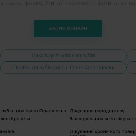
дь ласка, форму. Ми зв`яжемося з Вами та узгоди
ЗАПИС ОНЛАЙН
Ціна вирівнювання зубів
Лікування зубів уві сні Івано Франківськ
 зубів ціна Івано Франківськ
Лікування пародонтозу
леві брекети
Захворювання ясен лікуван
аналів
Лікування хронічного пове