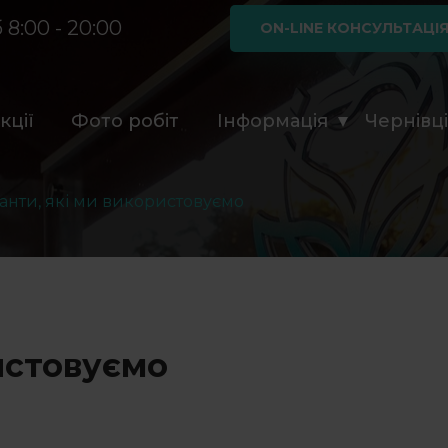
 8:00 - 20:00
ON-LINE КОНСУЛЬТАЦІ
кції
Фото робіт
Інформація
Чернівц
анти, які ми використовуємо
истовуємо