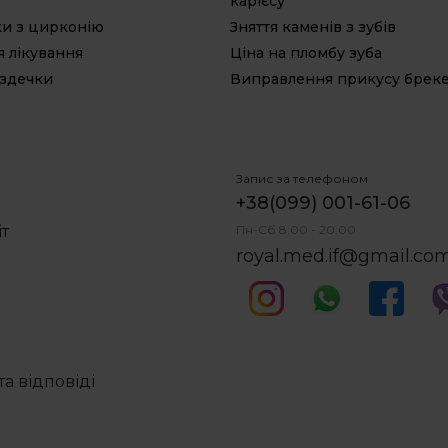
карієсу
ки з цирконію
Зняття каменів з зубів
я лікування
Ціна на пломбу зуба
уздечки
Виправлення прикусу брек
Запис за телефоном
+38(099) 001-61-06
іт
Пн-Сб 8:00 - 20:00
royal.med.if@gmail.co
а відповіді