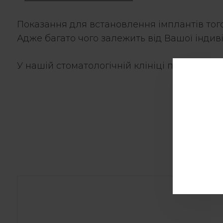
Показання для встановлення імплантів того
Адже багато чого залежить від Вашої індиві
У нашій стоматологічній клініці працюють л