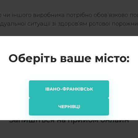
 чи іншого виробника потрібно обов’язково по
дуальної ситуації зі здоров’ям ротової порожни
ікарі з високим рівнем кваліфікації та значним
Оберіть ваше місто:
ІВАНО-ФРАНКІВСЬК
ЧЕРНІВЦІ
Запишіться на прийом онлайн