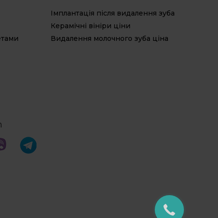
Про
Імплантація після видалення зуба
Ліку
Проф
Керамічні вініри ціни
Дитя
етами
Видалення молочного зуба ціна
Есте
m