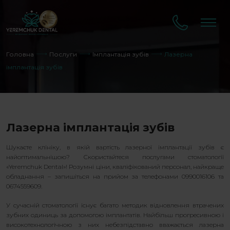
Головна
Послуги
Імплантація зубів
Лазерна
імплантація зубів
Лазерна імплантація зубів
Шукаєте клініку, в якій вартість лазерної імплантації зубів є
найоптимальнішою? Скористайтеся послугами стоматології
«Yeremchuk Dental»! Розумні ціни, кваліфікований персонал, найкраще
обладнання – запишіться на прийом за телефонами 0990016106 та
0674559609.
У сучасній стоматології існує багато методик відновлення втрачених
зубних одиниць за допомогою імплантатів. Найбільш прогресивною і
високотехнологічною з них небезпідставно вважається лазерна