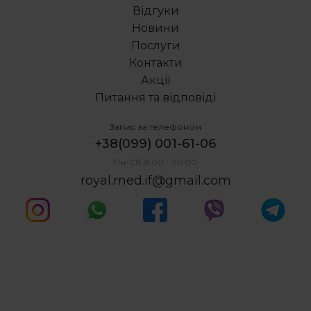
Гострий глибокий карієс
Відгуки
Гінгівіт лікування
Новини
Бюгельні протези ціна
Послуги
Прямі композитні вініри
Контакти
Акції
Питання та відповіді
Запис за телефоном
+38(099) 001-61-06
Пн-Сб 8:00 - 20:00
royal.med.if@gmail.com