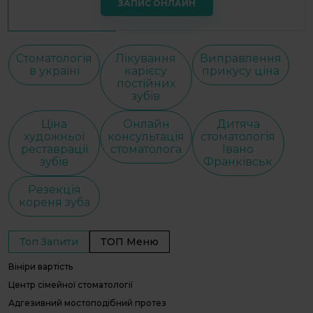
ЗАПИС ОНЛАЙН
Стоматологія
Лікування
Виправлення
в україні
карієсу
прикусу ціна
постійних
зубів
Ціна
Онлайн
Дитяча
художньої
консультація
стоматологія
реставрації
стоматолога
Івано
зубів
Франківськ
Резекція
кореня зуба
Топ Запити
ТОП Меню
Вініри вартість
С
С
Центр сімейної стоматології
І
Адгезивний мостоподібний протез
В