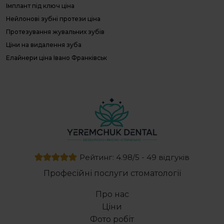
Імплант під ключ ціна
О
Нейлонові зубні протези ціна
П
Л
Протезування жувальних зубів
П
Ціни на видалення зуба
г
Елайнери ціна Івано Франківськ
Д
с
Вартість зубного імпланту
Е
Місцеве медикаментозне лікування пародонтиту
с
Видалення 8 зуба
Сапфірові брекети вартість
Гігієнічна чистка зубів ціна
Протез зуба ціна
Художня реставрація зубів
Рейтинг: 4.98/5 - 49 відгуків
Металеві брекети купити
Професійні послуги стоматології
Лікування пульпітів постійних зубів у дітей
Ціна брекетів на зуби
Про нас
Відкритий прикус
Ціни
Лікування каналів зуба ціна
Фото робіт