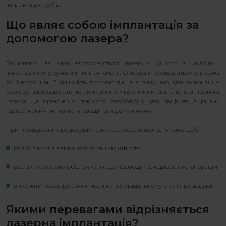
імплантація зубів.
Що являє собою імплантація за
допомогою лазера?
Технологія, за якої застосовується лазер є однією з найбільш
інноваційних у сучасній імплантології. Операція проводиться так само,
як і класична. Відмінність полягає лише в тому, що для виконання
розрізу застосовують не звичайний хірургічний скальпель, а промінь
лазера. Це практично повністю безболісно для пацієнта, а ризик
відторгнення імплантату зводиться до мінімуму.
При проведенні процедури лазер застосовується для того, щоб:
розсікти ясна перед імплантацією штифта;
розсікти слизову оболонку, якщо проводиться двоетапна операція;
виконати реставрування ясен на завершальному етапі процедури.
Якими перевагами відрізняється
лазерна імплантація?