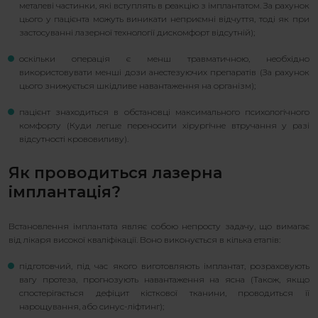
металеві частинки, які вступлять в реакцію з імплантатом. За рахунок
цього у пацієнта можуть виникати неприємні відчуття, тоді як при
застосуванні лазерної технології дискомфорт відсутній);
оскільки операція є менш травматичною, необхідно
використовувати менші дози анестезуючих препаратів (За рахунок
цього знижується шкідливе навантаження на організм);
пацієнт знаходиться в обстановці максимального психологічного
комфорту (Куди легше переносити хірургічне втручання у разі
відсутності крововиливу).
Як проводиться лазерна
імплантація?
Встановлення імплантата являє собою непросту задачу, що вимагає
від лікаря високої кваліфікації. Воно виконується в кілька етапів:
підготовчий, під час якого виготовляють імплантат, розраховують
вагу протеза, прогнозують навантаження на ясна (Також, якщо
спостерігається дефіцит кісткової тканини, проводиться її
нарощування, або синус-ліфтинг);