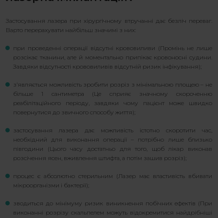
Застосування лазера при хірургічному втручанні дає безліч переваг.
Варто перерахувати найбільш значимі з них:
при проведенні операції відсутні крововиливи (Промінь не лише
розсікає тканини, але й моментально припікає кровоносні судини.
Завдяки відсутності крововиливів відсутній ризик інфікування);
з’являється можливість зробити розріз з мінімальною площею – не
більше 1 сантиметра (Це сприяє значному скороченню
реабілітаційного періоду, завдяки чому пацієнт може швидко
повернутися до звичного способу життя);
застосування лазера дає можливість істотно скоротити час,
необхідний для виконання операції – потрібно лише близько
півгодини (Цього часу достатньо для того, щоб лікар виконав
розсічення ясен, вживлення штифта, а потім зашив розріз);
процес є абсолютно стерильним (Лазер має властивість вбивати
мікроорганізми і бактерії);
зводиться до мінімуму ризик виникнення побічних ефектів (При
виконанні розрізу скальпелем можуть відокремитися найдрібніші