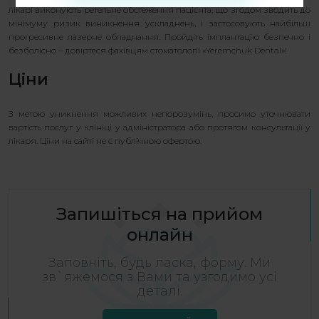
лікарі виконують ретельне обстеження пацієнта, що згодом зводить до
мінімуму ризик виникнення ускладнень, і застосовують найбільш
прогресивне лазерне обладнання. Пройдіть імплантацію безпечно і
безболісно – довіртеся фахівцям стоматології «Yeremchuk Dental»!
Ціни
З метою уникнення можливих непорозумінь, просимо уточнювати
вартість послуг у клініці у адміністратора або протягом консультації у
лікаря. Ціни на сайті не є публічною офертою.
Запишіться на прийом
онлайн
Заповніть, будь ласка, форму. Ми
зв`яжемося з Вами та узгодимо усі
деталі.