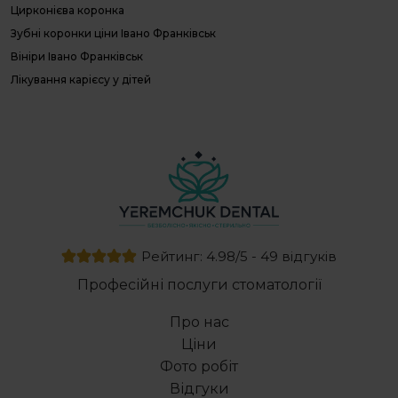
Цирконієва коронка
П
Л
Зубні коронки ціни Івано Франківськ
П
Вініри Івано Франківськ
г
Лікування карієсу у дітей
Д
с
Сучасна стоматологія
Е
Професійне відбілювання зубів
с
Протез на верхню щелепу
Виправлення прикусу зубів
Лікування пародонтозу клініки
Ультразвукова чистка зубів
Естетична реставрація зубів ціна
Рейтинг: 4.98/5 - 49 відгуків
Видалення зуба під наркозом
Професійні послуги стоматології
Лікування зубів під мікроскопом Івано Франківськ
Зубне протезування
Про нас
Комплексне лікування відкритого прикусу
Ціни
Імплантація зубів верхня щелепа
Фото робіт
Лікування пульпіту у дітей
Відгуки