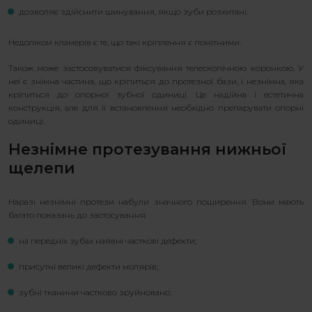
дозволяє здійснити шинування, якщо зуби розхитані.
Недоліком кламерів є те, що такі кріплення є помітними.
Також може застосовуватися фіксування телескопічною коронкою. У
неї є знімна частина, що кріпиться до протезної бази, і незнімна, яка
кріпиться до опорної зубної одиниці. Це надійна і естетична
конструкція, але для її встановлення необхідно препарувати опорні
одиниці.
Незнімне протезування нижньої
щелепи
Наразі незнімні протези набули значного поширення. Вони мають
багато показань до застосування:
на передніх зубах наявні часткові дефекти;
присутні великі дефекти молярів;
зубні тканини частково зруйновано;