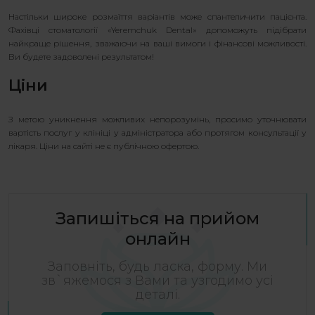
Настільки широке розмаїття варіантів може спантеличити пацієнта.
Фахівці стоматології «Yeremchuk Dental» допоможуть підібрати
найкраще рішення, зважаючи на ваші вимоги і фінансові можливості.
Ви будете задоволені результатом!
Ціни
З метою уникнення можливих непорозумінь, просимо уточнювати
вартість послуг у клініці у адміністратора або протягом консультації у
лікаря. Ціни на сайті не є публічною офертою.
Запишіться на прийом
онлайн
Заповніть, будь ласка, форму. Ми
зв`яжемося з Вами та узгодимо усі
деталі.