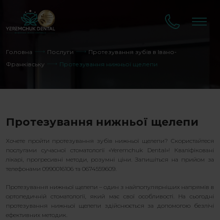
Головна
Послуги
Протезування зубів в Івано-
Франківську
Протезування нижньої щелепи
Протезування нижньої щелепи
Хочете пройти протезування зубів нижньої щелепи? Скористайтеся
послугами сучасної стоматології «Yeremchuk Dental»! Кваліфіковані
лікарі, прогресивні методи, розумні ціни. Запишіться на прийом за
телефонами 0990016106 та 0674559609.
Протезування нижньої щелепи – один з найпопулярніших напрямів в
ортопедичній стоматології, який має свої особливості. На сьогодні
протезування нижньої щелепи здійснюється за допомогою безлічі
ефективних методик.