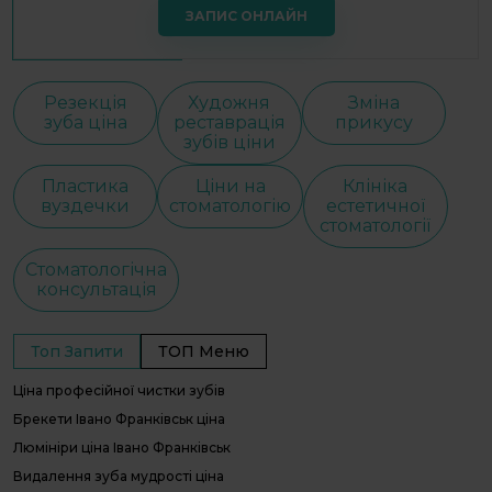
ЗАПИС ОНЛАЙН
Резекція
Художня
Зміна
зуба ціна
реставрація
прикусу
зубів ціни
Пластика
Ціни на
Клініка
вуздечки
стоматологію
естетичної
стоматології
Стоматологічна
консультація
Топ Запити
ТОП Меню
Ціна професійної чистки зубів
С
С
Брекети Івано Франківськ ціна
І
Люмініри ціна Івано Франківськ
В
Видалення зуба мудрості ціна
О