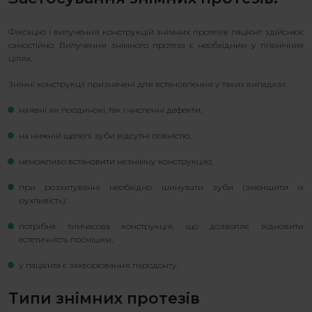
Фіксацію і вилучення конструкцій знімних протезів пацієнт здійснює
самостійно. Вилучення знімного протеза є необхідним у гігієнічних
цілях.
Знімні конструкції призначені для встановлення у таких випадках:
наявні як поодинокі, так і численні дефекти;
на нижній щелепі зуби відсутні повністю;
неможливо встановити незнімну конструкцію;
при розхитуванні необхідно шинувати зуби (зменшити їх
рухливість);
потрібна тимчасова конструкція, що дозволяє відновити
естетичність посмішки;
у пацієнта є захворювання пародонту.
Типи знімних протезів