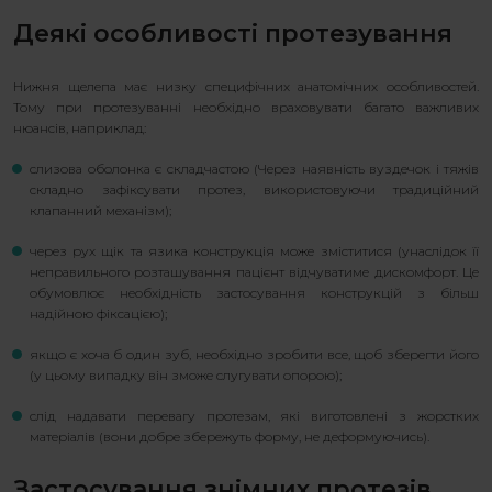
Деякі особливості протезування
Нижня щелепа має низку специфічних анатомічних особливостей.
Тому при протезуванні необхідно враховувати багато важливих
нюансів, наприклад:
слизова оболонка є складчастою (Через наявність вуздечок і тяжів
складно зафіксувати протез, використовуючи традиційний
клапанний механізм);
через рух щік та язика конструкція може зміститися (унаслідок її
неправильного розташування пацієнт відчуватиме дискомфорт. Це
обумовлює необхідність застосування конструкцій з більш
надійною фіксацією);
якщо є хоча б один зуб, необхідно зробити все, щоб зберегти його
(у цьому випадку він зможе слугувати опорою);
слід надавати перевагу протезам, які виготовлені з жорстких
матеріалів (вони добре збережуть форму, не деформуючись).
Застосування знімних протезів.