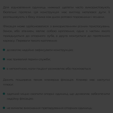
Для відновлення одиниць нижньої щелепи часто використовують
бюгельні протези. Ця конструкція має вигляд металевої дуги. Її
розташовують з боку язика між дном ротової порожнини і яснами.
Фіксація може здійснюватися з використанням різних пристосувань.
Замок, або атачмен, являє собою кріплення, одна з частин якого
приєднується до опорного зуба, а друга монтується до протезного
каркасу. Переваги такого кріплення:
дозволяє надійно зафіксувати конструкцію;
має тривалий термін служби;
є непомітною, коли пацієнт розмовляє або посміхається.
Досить поширена також кламерна фіксація. Кламер має наступні
плюси:
здатний міцно охопити опорні одиниці, що дозволяє забезпечити
надійну фіксацію;
не вимагає виконання препарування опорних одиниць;