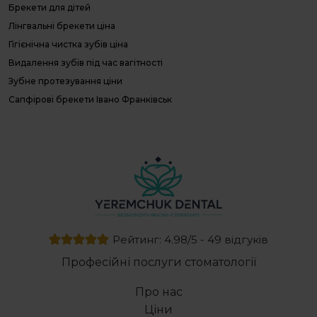
Брекети для дітей
В
Лінгвальні брекети ціна
О
Гігієнічна чистка зубів ціна
П
Л
Видалення зубів під час вагітності
П
Зубне протезування ціни
г
Сапфірові брекети Івано Франківськ
Д
с
Ціна металевих брекетів
Е
Вирівнювання зубів ціна
с
Зуби вініри ціна
Лікування хронічного глибокого карієсу
Видалення вісімок
Лікування кореневих каналів під мікроскопом
Видалення кореня зуба
Рейтинг: 4.98/5 - 49 відгуків
Скільки коштують брекети на зуби
Професійні послуги стоматології
Стоматологічна клініка
Герметизація фісур у дітей ціна
Про нас
Пластика вуздечки верхньої губи
Ціни