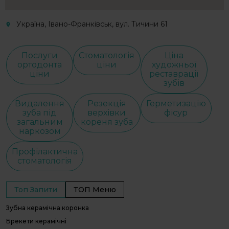
Україна, Івано-Франківськ, вул. Тичини 61
Послуги
Стоматологія
Ціна
ортодонта
ціни
художньої
ціни
реставрації
зубів
Видалення
Резекція
Герметизацію
зуба під
верхівки
фісур
загальним
кореня зуба
наркозом
Профілактична
стоматологія
Топ Запити
ТОП Меню
Зубна керамічна коронка
С
С
Брекети керамічні
І