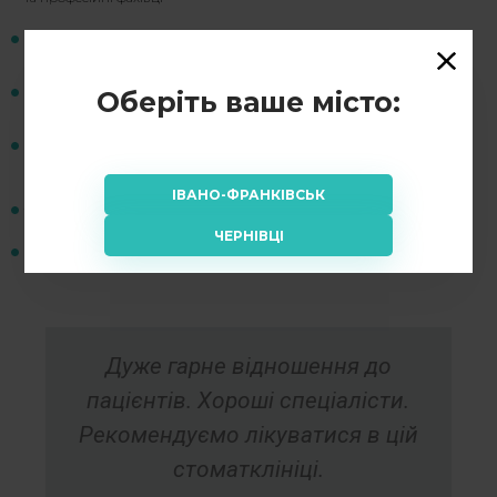
Укладення договору і проведення
консультації перед виконанням процедур
В роботі ми користуємось виключно
Оберіть ваше місто:
якісними матеріалами
Використання сучасного високоточного
обладнання та інструментів
ІВАНО-ФРАНКІВСЬК
Злагоджена робота фахівців
ЧЕРНІВЦІ
Стерилізація усіх інструментів
Дуже гарне відношення до
пацієнтів. Хороші спеціалісти.
Рекомендуємо лікуватися в цій
стоматклініці.