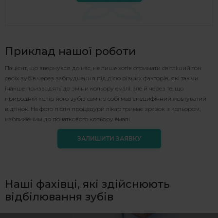
Приклад нашої роботи
Пацієнт, що звернувся до нас, не лише хотів отримати світліший тон
своїх зубів через забруднення під дією різних факторів, які так чи
інакше призводять до зміни кольору емалі, але й через те, що
природній колір його зубів сам по собі мав специфічний жовтуватий
відтінок. На фото після процедури лікар тримає зразок з кольором,
наближеним до початкового кольору емалі.
ЗАЛИШИТИ ЗАЯВКУ
Наші фахівці, які здійснюють
відбілювання зубів