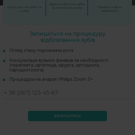
Ідеальна білизна зубів
Одна ціна на сайті та
Прийом в день
за помірною ціною
у чеку
звернення
Запишіться на процедуру
відбілювання зубів
Огляд стану порожнини рота
Консультація вузьких фахівців за необхідності
(терапевта, ортопеда, хірурга, ортодонта,
пародонтолога)
Процедура на апараті Philips Zoom 3+
ЗАПИСАТИСЬ