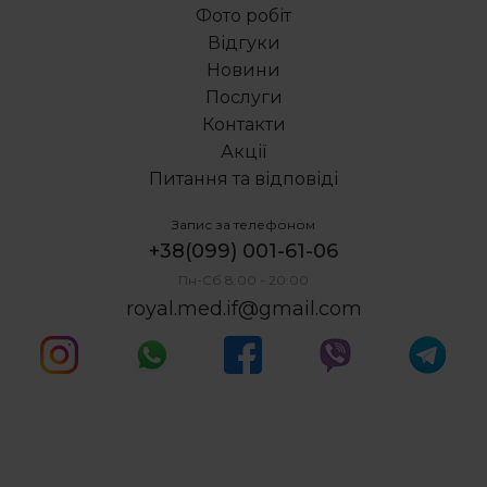
Самолігуючі брекети купити
Фото робіт
Резекція верхівки кореня зуба
Відгуки
Імплантація зубів в Івано Франківську
Новини
Імплантація передніх зубів
Послуги
Видалення зуба під наркозом
Контакти
Акції
Питання та відповіді
Запис за телефоном
+38(099) 001-61-06
Пн-Сб 8:00 - 20:00
royal.med.if@gmail.com