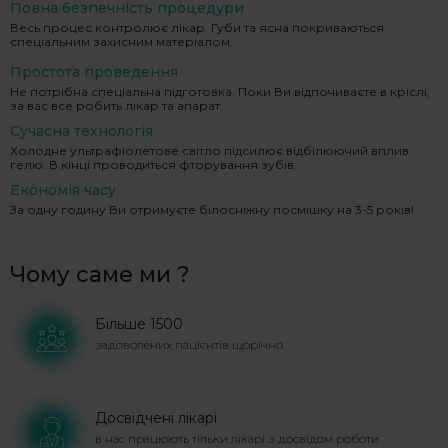
Повна безпечність процедури
Весь процес контролює лікар. Губи та ясна покриваються
спеціальним захисним матеріалом.
Простота проведення
Не потрібна спеціальна підготовка. Поки Ви відпочиваєте в кріслі,
за вас все робить лікар та апарат.
Сучасна технологія
Холодне ультрафіолетове світло підсилює відбілюючий вплив
гелю. В кінці проводиться фторування зубів.
Економія часу
За одну годину Ви отримуєте білосніжну посмішку на 3-5 років!
Чому саме ми ?
Більше 1500
задоволених пацієнтів щорічно
Досвідчені лікарі
в нас працюють тільки лікарі з досвідом роботи