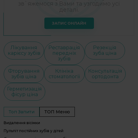
зв`яжемося з Вами та узгодимо усі
деталі.
ЗАПИС ОНЛАЙН
Лікування
Реставрація
Резекція
карієсу зубів
передніх
зуба ціна
зубів
Фторування
Клініка
Консультація
зубів ціна
стоматології
ортодонта
Герметизація
фісур ціна
Топ Запити
ТОП Меню
Видалення вісімки
С
С
Пульпіт постійних зубів у дітей
І