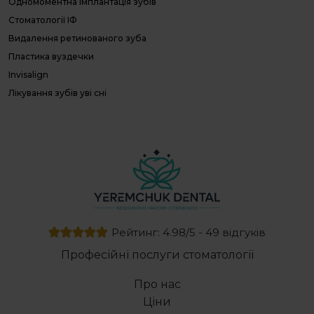
Одномоментна імплантація зубів
В
Стоматології ІФ
О
Видалення ретинованого зуба
П
Л
Пластика вуздечки
П
Invisalign
г
Лікування зубів уві сні
Д
с
Голлівудська усмішка
Е
Базальний імплант
с
Косметичне відбілювання зубів
Вініри Івано Франківськ ціна
Хірургічне виправлення прикусу ціна
Резекція кореня зуба
Пломбування зубів
Рейтинг: 4.98/5 - 49 відгуків
Протез зуба ціна
Професійні послуги стоматології
Пародонтит
Брекети лінгвальні купити
Про нас
Видалення зубів під наркозом
Ціни
Зубні протези коронки