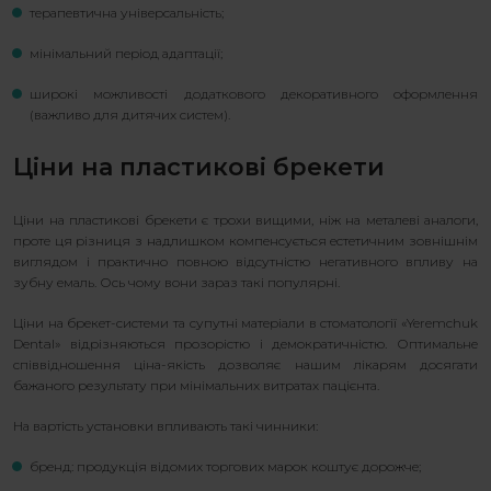
терапевтична універсальність;
мінімальний період адаптації;
широкі можливості додаткового декоративного оформлення
(важливо для дитячих систем).
Ціни на пластикові брекети
Ціни на пластикові брекети є трохи вищими, ніж на металеві аналоги,
проте ця різниця з надлишком компенсується естетичним зовнішнім
виглядом і практично повною відсутністю негативного впливу на
зубну емаль. Ось чому вони зараз такі популярні.
Ціни на брекет-системи та супутні матеріали в стоматології «Yeremchuk
Dental» відрізняються прозорістю і демократичністю. Оптимальне
співвідношення ціна-якість дозволяє нашим лікарям досягати
бажаного результату при мінімальних витратах пацієнта.
На вартість установки впливають такі чинники:
бренд: продукція відомих торгових марок коштує дорожче;