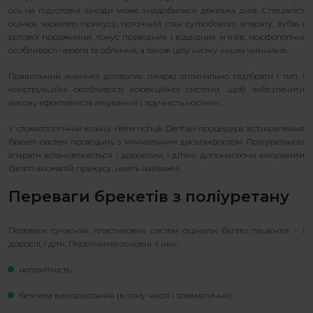
ось на підготовчі заходи може знадобитися декілька днів. Спеціаліст
оцінює характер прикусу, поточний стан суглобового апарату, зубів і
ротової порожнини, тонус привідних і відвідних м’язів, морфологічні
особливості черепа та обличчя, а також цілу низку інших чинників.
Правильний анамнез дозволяє лікарю оптимально підібрати і тип, і
конструкційні особливості корекційної системи, щоб забезпечити
високу ефективність лікування і зручність носіння.
У стоматологічній клініці «Yeremchuk Dental» процедура встановлення
брекет-систем проходить з мінімальним дискомфортом. Поліуретанові
апарати встановлюються і дорослим, і дітям, допомагаючи виправити
багато аномалій прикусу, навіть найважчі.
Переваги брекетів з поліуретану
Переваги сучасних пластикових систем оцінили багато пацієнтів – і
дорослі, і діти. Перелічимо основні з них:
непомітність;
безпека використання (в тому числі і травматична);