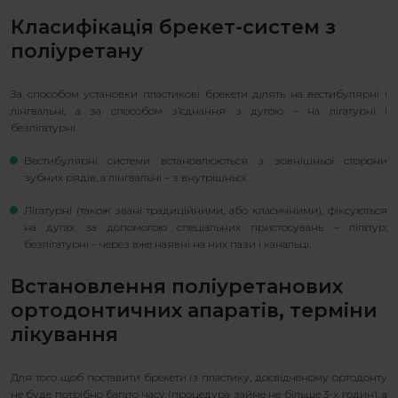
Класифікація брекет-систем з
поліуретану
За способом установки пластикові брекети ділять на вестибулярні і
лінгвальні, а за способом з’єднання з дугою – на лігатурні і
безлігатурні.
Вестибулярні системи встановлюються з зовнішньої сторони
зубних рядів, а лінгвальні – з внутрішньої.
Лігатурні (також звані традиційними, або класичними), фіксуються
на дугах за допомогою спеціальних пристосувань – лігатур;
безлігатурні – через вже наявні на них пази і канальці.
Встановлення поліуретанових
ортодонтичних апаратів, терміни
лікування
Для того щоб поставити брекети із пластику, досвідченому ортодонту
не буде потрібно багато часу (процедура займе не більше 3-х годин), а