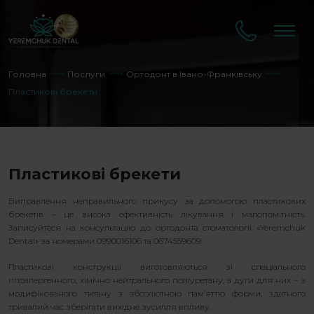
Головна
Послуги
Ортодонт в Івано-Франківську
Пластикові брекети
Пластикові брекети
Виправлення неправильного прикусу за допомогою пластикових
брекетів – це висока ефективність лікування і малопомітність.
Записуйтеся на консультацію до ортодонта стоматології «Yeremchuk
Dental» за номерами 0990016106 та 0674559609.
Пластикові конструкції виготовляються зі спеціального
гіпоалергенного, хімічно нейтрального поліуретану, а дуги для них – з
модифікованого титану з абсолютною пам’яттю форми, здатного
тривалий час зберігати вихідне зусилля впливу.