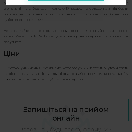
обладнання, а також на досвіді першокласних фахівців. Широка
різноманітність брендів і технологій дозволяє ортодонтам підібрати
оптимальне рішення при будь-яких патологічних особливостях
зубощелепної системи.
Не зволікайте з походом до стоматолога, телефонуйте нам просто
зараз! «Yeremchuk Dental» – це високий рівень сервісу і гарантований
результат!
Ціни
З метою уникнення можливих непорозумінь, просимо уточнювати
вартість послуг у клініці у адміністратора або протягом консультації у
лікаря. Ціни на сайті не є публічною офертою.
Запишіться на прийом
онлайн
Заповніть, будь ласка, форму. Ми