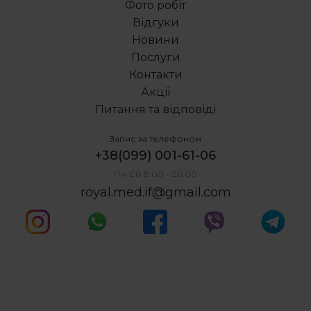
Фото робіт
Зняття каменю з зубів ціна
Відгуки
Лікар ортодонт
Новини
Видалити молочний зуб дитині
Послуги
Сапфірові брекети Івано Франківськ
Контакти
Акції
Питання та відповіді
Запис за телефоном
+38(099) 001-61-06
Пн-Сб 8:00 - 20:00
royal.med.if@gmail.com