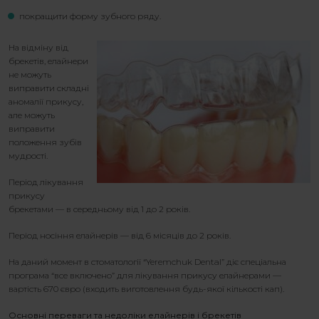
покращити форму зубного ряду.
На відміну від
брекетів, елайнери
не можуть
виправити складні
аномалії прикусу,
але можуть
виправити
положення зубів
мудрості.
Період лікування
прикусу
брекетами — в середньому від 1 до 2 років.
Період носіння елайнерів — від 6 місяців до 2 років.
На даний момент в стоматології “
Yeremchuk Dental” діє спеціальна
програма “все включено” для лікування прикусу елайнерами —
вартість 670 євро (входить виготовлення будь-якої кількості кап).
Основні переваги та недоліки елайнерів і брекетів