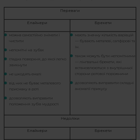
Переваги
Елайнери
Брекети
можна самостійно знімати і
мають значну кількість варіацій
чистити
— бувають металеві, сапфірові та
ін.
непомітні на зубах
також можуть бути непомітними
гладка поверхня, до якої легко
— лінгвальні брекети, які
звикнути
встановлюються з внутрішньої
сторони ротової порожнини
не шкодять емалі
дозволяють виправити складні
від них не буває металевого
аномалії прикусу
присмаку в роті
дозволяють виправити
положення зубів мудрості
Недоліки
Елайнери
Брекети