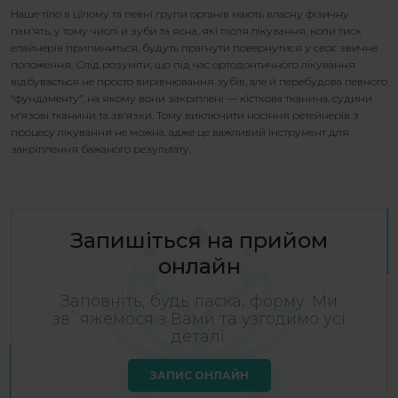
Наше тіло в цілому та певні групи органів мають власну фізичну
пам
‘
ять, у тому числі й з
уби та ясна, які після лікування, коли тиск
елайнерів припиниться, будуть прагнути повернутися у своє звичне
положення. Слід розуміти, що під час ортодонтичного лікування
відбувається не просто вирівнювання зубів, але й перебудова певного
“фундаменту”, на якому вони закріплені — кісткова тканина, судини
м
‘
я
зові тканини та зв
‘
язки. Тому виключити носіння ретейнерів з
процесу лікування не можна, адже це важливий інструмент для
закріплення бажаного результату.
Запишіться на прийом
онлайн
Заповніть, будь ласка, форму. Ми
зв`яжемося з Вами та узгодимо усі
деталі.
ЗАПИС ОНЛАЙН