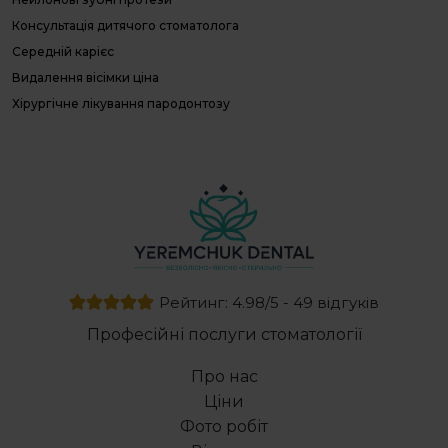
О
Консультація дитячого стоматолога
П
Л
Середній карієс
П
Видалення вісімки ціна
г
Хірургічне лікування пародонтозу
Д
с
Лікування зубів під мікроскопом ціна
Е
Пластмасові коронки ціна
с
Протез зубів
Професійна чистка зубів ціна Івано Франківськ
Пломбування зуба ціна
Видалення зубів нижньої щелепи
Художня реставрація зубів
Рейтинг: 4.98/5 - 49 відгуків
Герметизація фісур у дітей
Професійні послуги стоматології
Лікування хронічного поверхневого карієсу
Резекція верхівки кореня зуба
Про нас
All on 4 ціна
Ціни
Видалення ретинованого зуба
Фото робіт
Базальна імплантація зубів ціна