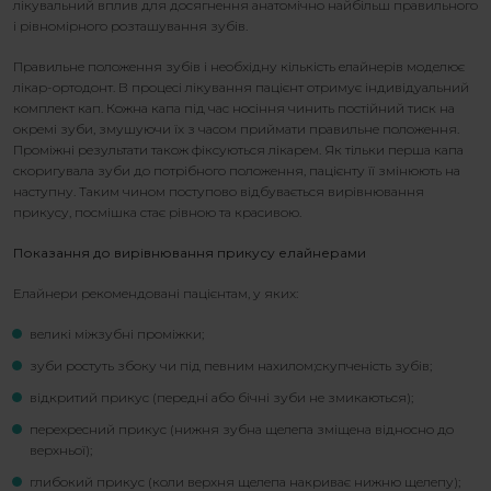
лікувальний вплив для досягнення анатомічно найбільш правильного
і рівномірного розташування зубів.
Правильне положення зубів і необхідну кількість елайнерів моделює
лікар-ортодонт. В процесі лікування пацієнт отримує індивідуальний
комплект кап. Кожна капа під час носіння чинить постійний тиск на
окремі зуби, змушуючи їх з часом приймати правильне положення.
Проміжні результати також фіксуються лікарем. Як тільки перша капа
скоригувала зуби до потрібного положення, пацієнту її змінюють на
наступну. Таким чином поступово відбувається вирівнювання
прикусу, посмішка стає рівною та красивою.
Показання до вирівнювання прикусу елайнерами
Елайнери рекомендовані пацієнтам, у яких:
великі міжзубні проміжки;
зуби ростуть збоку чи під певним нахилом;скупченість зубів;
відкритий прикус (передні або бічні зуби не змикаються);
перехресний прикус (нижня зубна щелепа зміщена відносно до
верхньої);
глибокий прикус (коли верхня щелепа накриває нижню щелепу);