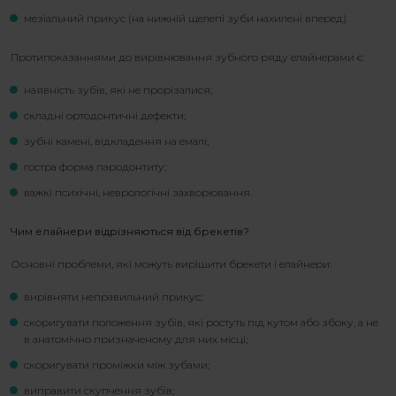
мезіальний прикус (на нижній щелепі зуби нахилені вперед).
Протипоказаннями до вирівнювання зубного ряду елайнерами є:
наявність зубів, які не прорізалися;
складні ортодонтичні дефекти;
зубні камені, відкладення на емалі;
гостра форма пародонтиту;
важкі психічні, неврологічні захворювання.
Чим елайнери відрізняються від брекетів?
Основні проблеми, які можуть вирішити брекети і елайнери:
вирівняти неправильний прикус;
скоригувати положення зубів, які ростуть під кутом або збоку, а не
в анатомічно призначеному для них місці;
скоригувати проміжки між зубами;
виправити скупчення зубів;