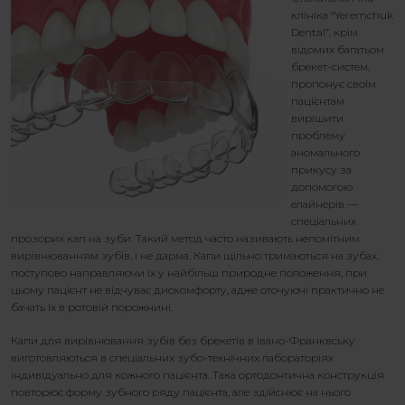
клініка “Yeremchuk
Dental”, крім
відомих багатьом
брекет-систем,
пропонує своїм
пацієнтам
вирішити
проблему
аномального
прикусу за
допомогою
елайнерів —
спеціальних
прозорих кап на зуби. Такий метод часто називають непомітним
вирівнюванням зубів, і не дарма. Капи щільно тримаються на зубах,
поступово направляючи їх у найбільш природне положення, при
цьому пацієнт не відчуває дискомфорту, адже оточуючі практично не
бачать їх в ротовій порожнині.
Капи для вирівнювання зубів без брекетів в Івано-Франквську
виготовляються в спеціальних зубо-технічних лабораторіях
індивідуально для кожного пацієнта. Така ортодонтична конструкція
повторює форму зубного ряду пацієнта, але здійснює на нього