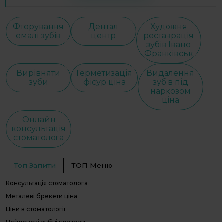
Фторування
Дентал
Художня
емалі зубів
центр
реставрація
зубів Івано
Франківськ
Вирівняти
Герметизація
Видалення
зуби
фісур ціна
зубів під
наркозом
ціна
Онлайн
консультація
стоматолога
Топ Запити
ТОП Меню
Консультація стоматолога
С
С
Металеві брекети ціна
І
Ціни в стоматології
В
Нейлонові зубні протези