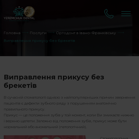
Головна
Послуги
Ортодонт в Івано-Франківську
Виправлення прикусу без брекетів
Виправлення прикусу без
брекетів
В сучасній стоматології однією з найпопулярніших причин звернення
пацієнтів є дефекти зубного ряду з порушенням анатомічно
правильного прикусу.
Прикус — це положення зубів у той момент, коли Ви змикаєте нижню
і верхню щелепи. Залежно від положення зубів, прикус може бути
нормальний або аномальний (патологічний).
Стоматологічна