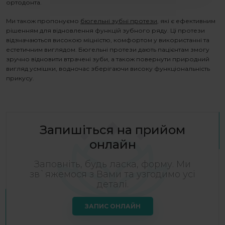
ортодонта.
Ми також пропонуємо
бюгельні зубні протези
, які є ефективним
рішенням для відновлення функцій зубного ряду. Ці протези
відзначаються високою міцністю, комфортом у використанні та
естетичним виглядом. Бюгельні протези дають пацієнтам змогу
зручно відновити втрачені зуби, а також повернути природний
вигляд усмішки, водночас зберігаючи високу функціональність
прикусу.
Запишіться на прийом
онлайн
Заповніть, будь ласка, форму. Ми
зв`яжемося з Вами та узгодимо усі
деталі.
ЗАПИС ОНЛАЙН