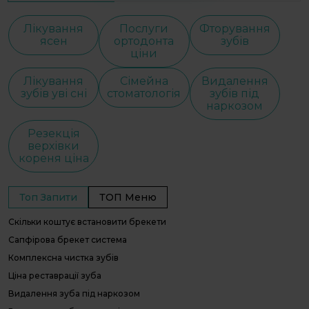
Лікування
Послуги
Фторування
ясен
ортодонта
зубів
ціни
Лікування
Сімейна
Видалення
зубів уві сні
стоматологія
зубів під
наркозом
Резекція
верхівки
кореня ціна
Топ Запити
ТОП Меню
Скільки коштує встановити брекети
С
С
Сапфірова брекет система
І
Комплексна чистка зубів
В
Ціна реставрації зуба
О
Видалення зуба під наркозом
П