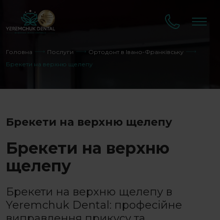
Головна
Послуги
Ортодонт в Івано-Франківську
Брекети на верхню щелепу
Брекети на верхню щелепу
Брекети на верхню
щелепу
Брекети на верхню щелепу
в
Yeremchuk Dental: професійне
виправлення прикусу та