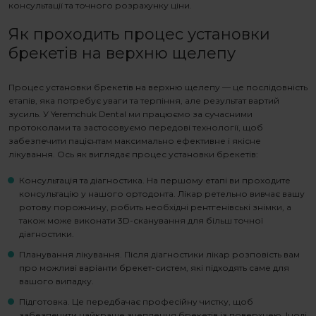
консультації та точного розрахунку ціни.
Як проходить процес установки
брекетів на верхню щелепу
Процес установки
брекетів на верхню щелепу
— це послідовність
етапів, яка потребує уваги та терпіння, але результат вартий
зусиль. У Yeremchuk Dental ми працюємо за сучасними
протоколами та застосовуємо передові технології, щоб
забезпечити пацієнтам максимально ефективне і якісне
лікування. Ось як виглядає процес установки брекетів:
Консультація та діагностика. На першому етапі ви проходите
консультацію у нашого ортодонта. Лікар ретельно вивчає вашу
ротову порожнину, робить необхідні рентгенівські знімки, а
також може виконати 3D-сканування для більш точної
діагностики.
Планування лікування. Після діагностики лікар розповість вам
про можливі варіанти брекет-систем, які підходять саме для
вашого випадку.
Підготовка. Це передбачає професійну чистку, щоб
забезпечити найкраще зчеплення брекетів із поверхнею. Іноді