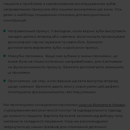
пацієнта є проблеми з нерівномірним розташуванням зубів,
неправильним прикусом або іншими аномаліями цієї зони. Ось
деякі з найбільш поширених показань для використання
конструкцій:
Неправильний прикус. У випадках, коли верхні зуби виступають
занадто далеко вперед або навпаки, вони можуть провокувати
дискомфорт під час жування та навіть біль. Брекети
допомагають вирівняти зуби, коригуючи прикус.
Міжзубні проміжки. Якщо між зубами є значні проміжки, це
може бути не тільки естетично непривабливо, але й впливати
на функціональність прикусу. Брекети допомагають зменшити
ці проміжки.
Прогнатизм. Це стан, коли верхня щелепа виступає вперед
щодо нижньої. Брекети дають змогу коригувати цей дефект,
поліпшуючи функціональність і вигляд усмішки.
Ми пропонуємо конкурентоспроможні
ціни на брекети в Україні,
з урахуванням високої якості послуг та індивідуального підходу
до кожного пацієнта. Вартість брекетів залежить від вибору типу
системи та складності лікування, тому ми рекомендуємо
звернутися до наших фахівців для отримання детальної