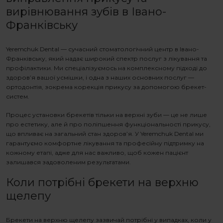
вирівнювання зубів в Івано-
Франківську
Yeremchuk Dental — сучасний стоматологічний центр в Івано-
Франківську, який надає широкий спектр послуг з лікування та
профілактики. Ми спеціалізуємось на комплексному підході до
здоров’я вашої усмішки, і одна з наших основних послуг —
ортодонтія, зокрема корекція прикусу за допомогою брекет-
систем.
Процес установки
брекетів тільки на верхні зуби
— це не лише
про естетику, але й про поліпшення функціональності прикусу,
що впливає на загальний стан здоров’я. У Yeremchuk Dental ми
гарантуємо комфортне лікування та професійну підтримку на
кожному етапі, адже для нас важливо, щоб кожен пацієнт
залишався задоволеним результатами.
Коли потрібні
брекети на верхню
щелепу
Брекети на верхню щелепу
зазвичай потрібні у випадках, коли у