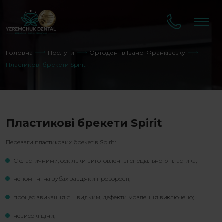
Головна
Послуги
Ортодонт в Івано-Франківську
Пластикові брекети Spirit
Пластикові брекети Spirit
Переваги пластикових брекетів Spirit:
Є еластичними, оскільки виготовлені зі спеціального пластика;
непомітні на зубах завдяки прозорості;
процес звикання є швидким, дефекти мовлення виключено;
невисокі ціни;